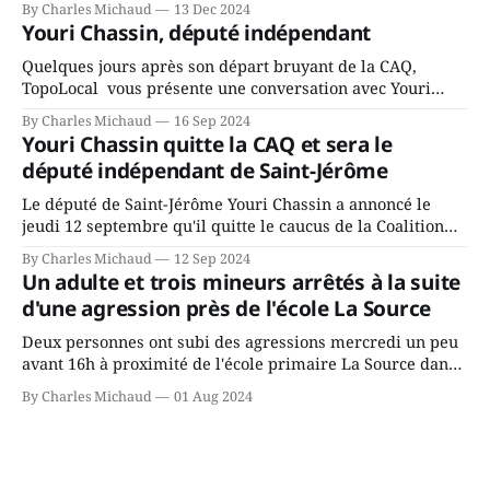
By Charles Michaud
13 Dec 2024
fait l’annonce en s’adressant aux employés de la ville,
Youri Chassin, député indépendant
rassemblés en soirée pour leur traditionnel souper
Quelques jours après son départ bruyant de la CAQ,
TopoLocal vous présente une conversation avec Youri
Chassin. Nous avons causé de sa décision. Y songeait-il
By Charles Michaud
16 Sep 2024
depuis longtemps? Sera-t-il candidat indépendant dans 2
Youri Chassin quitte la CAQ et sera le
ans? Joindrait-il un autre parti, par exemple les
député indépendant de Saint-Jérôme
conservateurs d’Éric Duhaime? Que lui
Le député de Saint-Jérôme Youri Chassin a annoncé le
jeudi 12 septembre qu'il quitte le caucus de la Coalition
Avenir Québec de François Legault parce qu'il est déçu du
By Charles Michaud
12 Sep 2024
gouvernement de la CAQ, surtout de son incapacité, qu'il
Un adulte et trois mineurs arrêtés à la suite
juge chronique, à offrir des
d'une agression près de l'école La Source
Deux personnes ont subi des agressions mercredi un peu
avant 16h à proximité de l'école primaire La Source dans
le secteur Bellefeuille de Saint-Jérôme. L'une de deux
By Charles Michaud
01 Aug 2024
victimes aurait été écrasée sous un véhicule et aspergée
de poivre de cayenne alors que la seconde, non