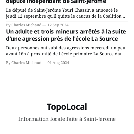
député indépendant de Saint-Jérôme
conservateurs d’Éric Duhaime? Que lui
Le député de Saint-Jérôme Youri Chassin a annoncé le
jeudi 12 septembre qu'il quitte le caucus de la Coalition
Avenir Québec de François Legault parce qu'il est déçu du
By Charles Michaud
12 Sep 2024
gouvernement de la CAQ, surtout de son incapacité, qu'il
Un adulte et trois mineurs arrêtés à la suite
juge chronique, à offrir des
d'une agression près de l'école La Source
Deux personnes ont subi des agressions mercredi un peu
avant 16h à proximité de l'école primaire La Source dans
le secteur Bellefeuille de Saint-Jérôme. L'une de deux
By Charles Michaud
01 Aug 2024
victimes aurait été écrasée sous un véhicule et aspergée
de poivre de cayenne alors que la seconde, non
TopoLocal
Information locale faite à Saint-Jérôme