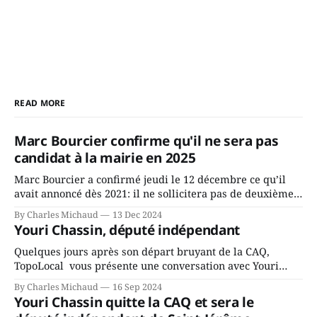
READ MORE
Marc Bourcier confirme qu'il ne sera pas
candidat à la mairie en 2025
Marc Bourcier a confirmé jeudi le 12 décembre ce qu’il
avait annoncé dès 2021: il ne sollicitera pas de deuxième
mandat à titre de maire de Saint-Jérôme. Bourcier en a
By Charles Michaud
13 Dec 2024
fait l’annonce en s’adressant aux employés de la ville,
Youri Chassin, député indépendant
rassemblés en soirée pour leur traditionnel souper
Quelques jours après son départ bruyant de la CAQ,
TopoLocal vous présente une conversation avec Youri
Chassin. Nous avons causé de sa décision. Y songeait-il
By Charles Michaud
16 Sep 2024
depuis longtemps? Sera-t-il candidat indépendant dans 2
Youri Chassin quitte la CAQ et sera le
ans? Joindrait-il un autre parti, par exemple les