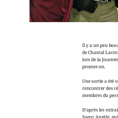
Il y a un peu bea
de Chantal Lacroi
lors de la Journé
promet-on.
Une sortie a été 
rencontrer des cé
membres du perso
D'après les extra
Soeur Angèle, qui