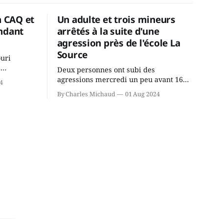
a CAQ et
Un adulte et trois mineurs
ndant
arrêtés à la suite d'une
agression près de l'école La
Source
ouri
2
Deux personnes ont subi des
cus de la
agressions mercredi un peu avant 16h
4
rançois
à proximité de l'école primaire La
By Charles Michaud
01 Aug 2024
du
Source dans le secteur Bellefeuille de
tout de
Saint-Jérôme. L'une de deux victimes
onique, à
aurait été écrasée sous un véhicule et
aspergée de poivre de cayenne alors
que la seconde, non