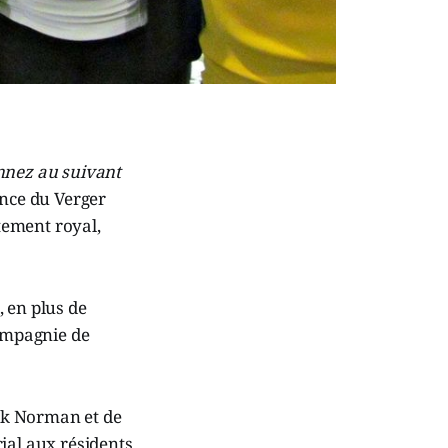
nez au suivant
ence du Verger
itement royal,
 en plus de
compagnie de
ick Norman et de
ial aux résidents