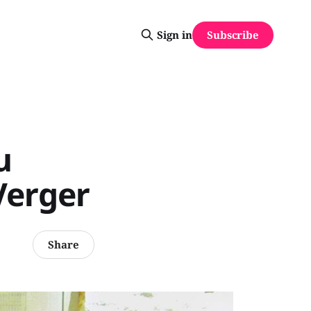
Subscribe
Sign in
u
Verger
Share