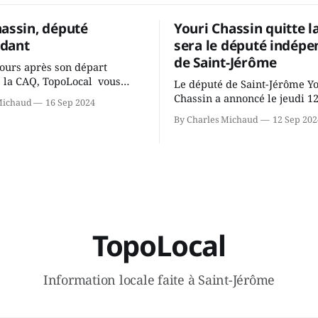
hassin, député
Youri Chassin quitte l
dant
sera le député indépe
de Saint-Jérôme
ours après son départ
 la CAQ, TopoLocal vous
Le député de Saint-Jérôme Y
ne conversation avec Youri
Chassin a annoncé le jeudi 1
Michaud
16 Sep 2024
ous avons causé de sa
septembre qu'il quitte le cau
By Charles Michaud
12 Sep 202
 songeait-il depuis
Coalition Avenir Québec de F
 Sera-t-il candidat
Legault parce qu'il est déçu 
t dans 2 ans? Joindrait-il un
gouvernement de la CAQ, sur
i, par exemple les
son incapacité, qu'il juge chr
urs d’Éric Duhaime? Que lui
offrir des
TopoLocal
Information locale faite à Saint-Jérôme