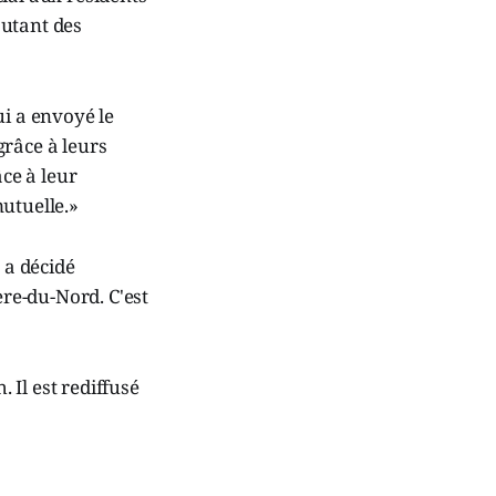
autant des
i a envoyé le
grâce à leurs
âce à leur
utuelle.»
 a décidé
ère-du-Nord. C'est
. Il est rediffusé