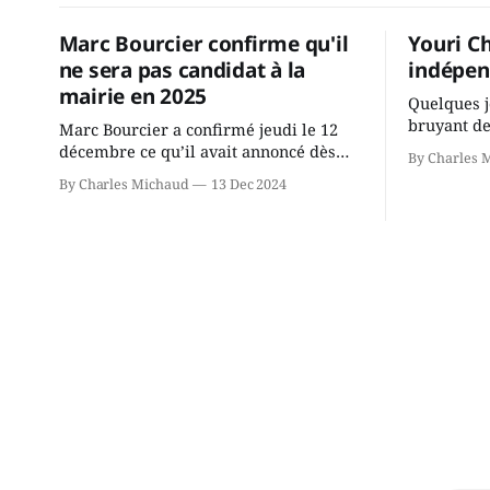
Marc Bourcier confirme qu'il
Youri C
ne sera pas candidat à la
indépen
mairie en 2025
Quelques j
bruyant de
Marc Bourcier a confirmé jeudi le 12
présente u
décembre ce qu’il avait annoncé dès
By Charles 
Chassin. N
2021: il ne sollicitera pas de deuxième
By Charles Michaud
13 Dec 2024
décision. Y
mandat à titre de maire de Saint-
longtemps?
Jérôme. Bourcier en a fait l’annonce en
indépendan
s’adressant aux employés de la ville,
autre part
rassemblés en soirée pour leur
conservate
traditionnel souper