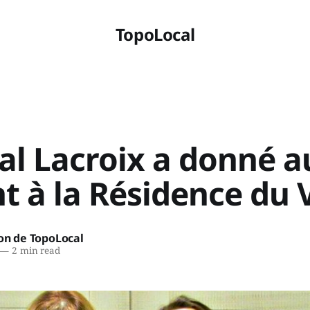
TopoLocal
al Lacroix a donné a
t à la Résidence du 
on de TopoLocal
—
2 min read