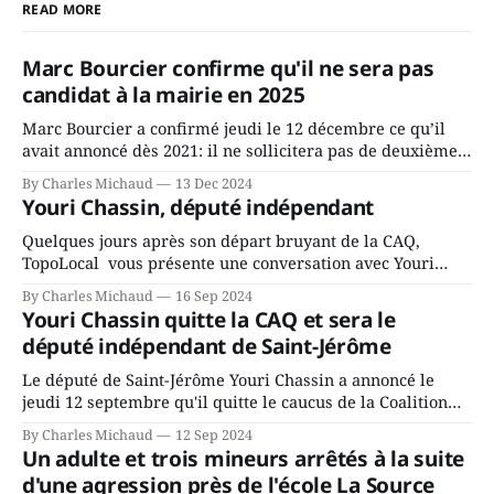
READ MORE
Marc Bourcier confirme qu'il ne sera pas
candidat à la mairie en 2025
Marc Bourcier a confirmé jeudi le 12 décembre ce qu’il
avait annoncé dès 2021: il ne sollicitera pas de deuxième
mandat à titre de maire de Saint-Jérôme. Bourcier en a
By Charles Michaud
13 Dec 2024
fait l’annonce en s’adressant aux employés de la ville,
Youri Chassin, député indépendant
rassemblés en soirée pour leur traditionnel souper
Quelques jours après son départ bruyant de la CAQ,
TopoLocal vous présente une conversation avec Youri
Chassin. Nous avons causé de sa décision. Y songeait-il
By Charles Michaud
16 Sep 2024
depuis longtemps? Sera-t-il candidat indépendant dans 2
Youri Chassin quitte la CAQ et sera le
ans? Joindrait-il un autre parti, par exemple les
député indépendant de Saint-Jérôme
conservateurs d’Éric Duhaime? Que lui
Le député de Saint-Jérôme Youri Chassin a annoncé le
jeudi 12 septembre qu'il quitte le caucus de la Coalition
Avenir Québec de François Legault parce qu'il est déçu du
By Charles Michaud
12 Sep 2024
gouvernement de la CAQ, surtout de son incapacité, qu'il
Un adulte et trois mineurs arrêtés à la suite
juge chronique, à offrir des
d'une agression près de l'école La Source