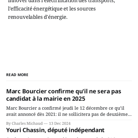
innover dans l'électrification des transports,
l'efficacité énergétique et les sources
renouvelables d'énergie.
READ MORE
Marc Bourcier confirme qu'il ne sera pas
candidat à la mairie en 2025
Marc Bourcier a confirmé jeudi le 12 décembre ce qu’il
avait annoncé dès 2021: il ne sollicitera pas de deuxième
mandat à titre de maire de Saint-Jérôme. Bourcier en a
By Charles Michaud
13 Dec 2024
fait l’annonce en s’adressant aux employés de la ville,
Youri Chassin, député indépendant
rassemblés en soirée pour leur traditionnel souper