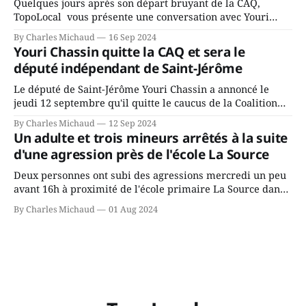
Quelques jours après son départ bruyant de la CAQ,
TopoLocal vous présente une conversation avec Youri
Chassin. Nous avons causé de sa décision. Y songeait-il
By Charles Michaud
16 Sep 2024
depuis longtemps? Sera-t-il candidat indépendant dans 2
Youri Chassin quitte la CAQ et sera le
ans? Joindrait-il un autre parti, par exemple les
député indépendant de Saint-Jérôme
conservateurs d’Éric Duhaime? Que lui
Le député de Saint-Jérôme Youri Chassin a annoncé le
jeudi 12 septembre qu'il quitte le caucus de la Coalition
Avenir Québec de François Legault parce qu'il est déçu du
By Charles Michaud
12 Sep 2024
gouvernement de la CAQ, surtout de son incapacité, qu'il
Un adulte et trois mineurs arrêtés à la suite
juge chronique, à offrir des
d'une agression près de l'école La Source
Deux personnes ont subi des agressions mercredi un peu
avant 16h à proximité de l'école primaire La Source dans
le secteur Bellefeuille de Saint-Jérôme. L'une de deux
By Charles Michaud
01 Aug 2024
victimes aurait été écrasée sous un véhicule et aspergée
de poivre de cayenne alors que la seconde, non