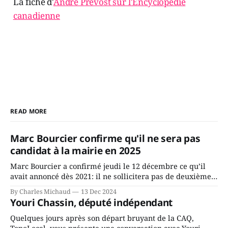
La fiche d'
André Prévost sur l'Encyclopédie
canadienne
READ MORE
Marc Bourcier confirme qu'il ne sera pas
candidat à la mairie en 2025
Marc Bourcier a confirmé jeudi le 12 décembre ce qu’il
avait annoncé dès 2021: il ne sollicitera pas de deuxième
mandat à titre de maire de Saint-Jérôme. Bourcier en a
By Charles Michaud
13 Dec 2024
fait l’annonce en s’adressant aux employés de la ville,
Youri Chassin, député indépendant
rassemblés en soirée pour leur traditionnel souper
Quelques jours après son départ bruyant de la CAQ,
TopoLocal vous présente une conversation avec Youri