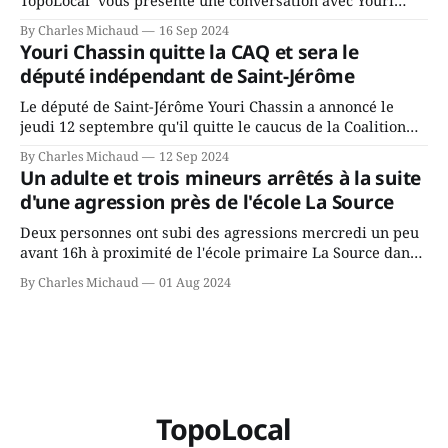
Chassin. Nous avons causé de sa décision. Y songeait-il
By Charles Michaud
16 Sep 2024
depuis longtemps? Sera-t-il candidat indépendant dans 2
Youri Chassin quitte la CAQ et sera le
ans? Joindrait-il un autre parti, par exemple les
député indépendant de Saint-Jérôme
conservateurs d’Éric Duhaime? Que lui
Le député de Saint-Jérôme Youri Chassin a annoncé le
jeudi 12 septembre qu'il quitte le caucus de la Coalition
Avenir Québec de François Legault parce qu'il est déçu du
By Charles Michaud
12 Sep 2024
gouvernement de la CAQ, surtout de son incapacité, qu'il
Un adulte et trois mineurs arrêtés à la suite
juge chronique, à offrir des
d'une agression près de l'école La Source
Deux personnes ont subi des agressions mercredi un peu
avant 16h à proximité de l'école primaire La Source dans
le secteur Bellefeuille de Saint-Jérôme. L'une de deux
By Charles Michaud
01 Aug 2024
victimes aurait été écrasée sous un véhicule et aspergée
de poivre de cayenne alors que la seconde, non
TopoLocal