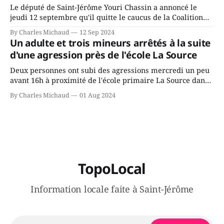
Le député de Saint-Jérôme Youri Chassin a annoncé le
jeudi 12 septembre qu'il quitte le caucus de la Coalition
Avenir Québec de François Legault parce qu'il est déçu du
By Charles Michaud
12 Sep 2024
gouvernement de la CAQ, surtout de son incapacité, qu'il
Un adulte et trois mineurs arrêtés à la suite
juge chronique, à offrir des
d'une agression près de l'école La Source
Deux personnes ont subi des agressions mercredi un peu
avant 16h à proximité de l'école primaire La Source dans
le secteur Bellefeuille de Saint-Jérôme. L'une de deux
By Charles Michaud
01 Aug 2024
victimes aurait été écrasée sous un véhicule et aspergée
de poivre de cayenne alors que la seconde, non
TopoLocal
Information locale faite à Saint-Jérôme