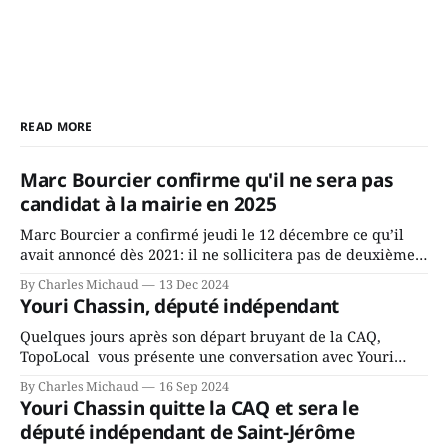
READ MORE
Marc Bourcier confirme qu'il ne sera pas
candidat à la mairie en 2025
Marc Bourcier a confirmé jeudi le 12 décembre ce qu’il
avait annoncé dès 2021: il ne sollicitera pas de deuxième
mandat à titre de maire de Saint-Jérôme. Bourcier en a
By Charles Michaud
13 Dec 2024
fait l’annonce en s’adressant aux employés de la ville,
Youri Chassin, député indépendant
rassemblés en soirée pour leur traditionnel souper
Quelques jours après son départ bruyant de la CAQ,
TopoLocal vous présente une conversation avec Youri
Chassin. Nous avons causé de sa décision. Y songeait-il
By Charles Michaud
16 Sep 2024
depuis longtemps? Sera-t-il candidat indépendant dans 2
Youri Chassin quitte la CAQ et sera le
ans? Joindrait-il un autre parti, par exemple les
député indépendant de Saint-Jérôme
conservateurs d’Éric Duhaime? Que lui