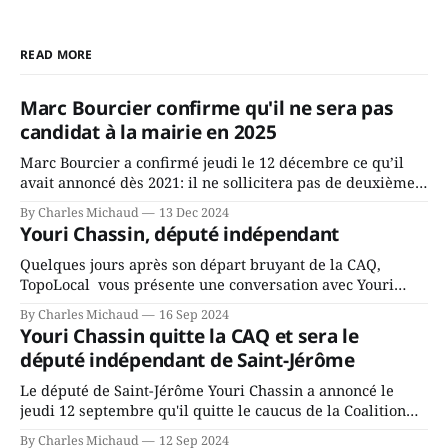
READ MORE
Marc Bourcier confirme qu'il ne sera pas
candidat à la mairie en 2025
Marc Bourcier a confirmé jeudi le 12 décembre ce qu’il
avait annoncé dès 2021: il ne sollicitera pas de deuxième
mandat à titre de maire de Saint-Jérôme. Bourcier en a
By Charles Michaud
13 Dec 2024
fait l’annonce en s’adressant aux employés de la ville,
Youri Chassin, député indépendant
rassemblés en soirée pour leur traditionnel souper
Quelques jours après son départ bruyant de la CAQ,
TopoLocal vous présente une conversation avec Youri
Chassin. Nous avons causé de sa décision. Y songeait-il
By Charles Michaud
16 Sep 2024
depuis longtemps? Sera-t-il candidat indépendant dans 2
Youri Chassin quitte la CAQ et sera le
ans? Joindrait-il un autre parti, par exemple les
député indépendant de Saint-Jérôme
conservateurs d’Éric Duhaime? Que lui
Le député de Saint-Jérôme Youri Chassin a annoncé le
jeudi 12 septembre qu'il quitte le caucus de la Coalition
Avenir Québec de François Legault parce qu'il est déçu du
By Charles Michaud
12 Sep 2024