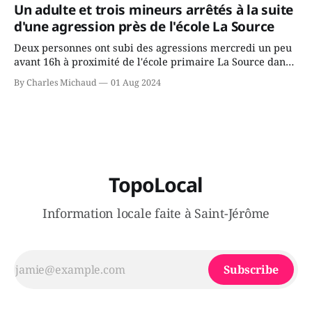
gouvernement de la CAQ, surtout de son incapacité, qu'il
Un adulte et trois mineurs arrêtés à la suite
juge chronique, à offrir des
d'une agression près de l'école La Source
Deux personnes ont subi des agressions mercredi un peu
avant 16h à proximité de l'école primaire La Source dans
le secteur Bellefeuille de Saint-Jérôme. L'une de deux
By Charles Michaud
01 Aug 2024
victimes aurait été écrasée sous un véhicule et aspergée
de poivre de cayenne alors que la seconde, non
TopoLocal
Information locale faite à Saint-Jérôme
Subscribe