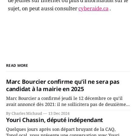
de jeunes sur Internet ou plus d'information sur le
sujet, on peut aussi consulter
cyberaide.ca
.
READ MORE
Marc Bourcier confirme qu'il ne sera pas
candidat à la mairie en 2025
Marc Bourcier a confirmé jeudi le 12 décembre ce qu’il
avait annoncé dès 2021: il ne sollicitera pas de deuxième
mandat à titre de maire de Saint-Jérôme. Bourcier en a
By Charles Michaud
13 Dec 2024
fait l’annonce en s’adressant aux employés de la ville,
Youri Chassin, député indépendant
rassemblés en soirée pour leur traditionnel souper
Quelques jours après son départ bruyant de la CAQ,
TopoLocal vous présente une conversation avec Youri