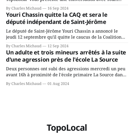
Chassin. Nous avons causé de sa décision. Y songeait-il
By Charles Michaud
16 Sep 2024
depuis longtemps? Sera-t-il candidat indépendant dans 2
Youri Chassin quitte la CAQ et sera le
ans? Joindrait-il un autre parti, par exemple les
député indépendant de Saint-Jérôme
conservateurs d’Éric Duhaime? Que lui
Le député de Saint-Jérôme Youri Chassin a annoncé le
jeudi 12 septembre qu'il quitte le caucus de la Coalition
Avenir Québec de François Legault parce qu'il est déçu du
By Charles Michaud
12 Sep 2024
gouvernement de la CAQ, surtout de son incapacité, qu'il
Un adulte et trois mineurs arrêtés à la suite
juge chronique, à offrir des
d'une agression près de l'école La Source
Deux personnes ont subi des agressions mercredi un peu
avant 16h à proximité de l'école primaire La Source dans
le secteur Bellefeuille de Saint-Jérôme. L'une de deux
By Charles Michaud
01 Aug 2024
victimes aurait été écrasée sous un véhicule et aspergée
de poivre de cayenne alors que la seconde, non
TopoLocal