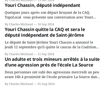
By Charles Michaud
13 Dec 2024
fait l’annonce en s’adressant aux employés de la ville,
Youri Chassin, député indépendant
rassemblés en soirée pour leur traditionnel souper
Quelques jours après son départ bruyant de la CAQ,
TopoLocal vous présente une conversation avec Youri
Chassin. Nous avons causé de sa décision. Y songeait-il
By Charles Michaud
16 Sep 2024
depuis longtemps? Sera-t-il candidat indépendant dans 2
Youri Chassin quitte la CAQ et sera le
ans? Joindrait-il un autre parti, par exemple les
député indépendant de Saint-Jérôme
conservateurs d’Éric Duhaime? Que lui
Le député de Saint-Jérôme Youri Chassin a annoncé le
jeudi 12 septembre qu'il quitte le caucus de la Coalition
Avenir Québec de François Legault parce qu'il est déçu du
By Charles Michaud
12 Sep 2024
gouvernement de la CAQ, surtout de son incapacité, qu'il
Un adulte et trois mineurs arrêtés à la suite
juge chronique, à offrir des
d'une agression près de l'école La Source
Deux personnes ont subi des agressions mercredi un peu
avant 16h à proximité de l'école primaire La Source dans
le secteur Bellefeuille de Saint-Jérôme. L'une de deux
By Charles Michaud
01 Aug 2024
victimes aurait été écrasée sous un véhicule et aspergée
de poivre de cayenne alors que la seconde, non