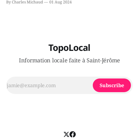
By Charles Michaud
01 Aug 2024
victimes aurait été écrasée sous un véhicule et aspergée
de poivre de cayenne alors que la seconde, non
TopoLocal
Information locale faite à Saint-Jérôme
Subscribe