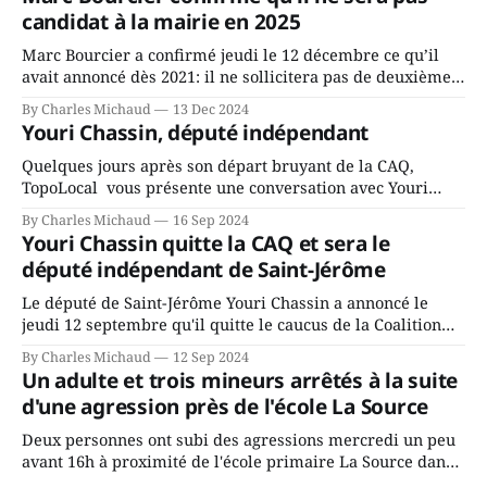
candidat à la mairie en 2025
Marc Bourcier a confirmé jeudi le 12 décembre ce qu’il
avait annoncé dès 2021: il ne sollicitera pas de deuxième
mandat à titre de maire de Saint-Jérôme. Bourcier en a
By Charles Michaud
13 Dec 2024
fait l’annonce en s’adressant aux employés de la ville,
Youri Chassin, député indépendant
rassemblés en soirée pour leur traditionnel souper
Quelques jours après son départ bruyant de la CAQ,
TopoLocal vous présente une conversation avec Youri
Chassin. Nous avons causé de sa décision. Y songeait-il
By Charles Michaud
16 Sep 2024
depuis longtemps? Sera-t-il candidat indépendant dans 2
Youri Chassin quitte la CAQ et sera le
ans? Joindrait-il un autre parti, par exemple les
député indépendant de Saint-Jérôme
conservateurs d’Éric Duhaime? Que lui
Le député de Saint-Jérôme Youri Chassin a annoncé le
jeudi 12 septembre qu'il quitte le caucus de la Coalition
Avenir Québec de François Legault parce qu'il est déçu du
By Charles Michaud
12 Sep 2024
gouvernement de la CAQ, surtout de son incapacité, qu'il
Un adulte et trois mineurs arrêtés à la suite
juge chronique, à offrir des
d'une agression près de l'école La Source
Deux personnes ont subi des agressions mercredi un peu
avant 16h à proximité de l'école primaire La Source dans
le secteur Bellefeuille de Saint-Jérôme. L'une de deux