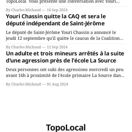
TopoLocal vous présente une conversation avec Youri
Chassin. Nous avons causé de sa décision. Y songeait-il
By Charles Michaud
16 Sep 2024
depuis longtemps? Sera-t-il candidat indépendant dans 2
Youri Chassin quitte la CAQ et sera le
ans? Joindrait-il un autre parti, par exemple les
député indépendant de Saint-Jérôme
conservateurs d’Éric Duhaime? Que lui
Le député de Saint-Jérôme Youri Chassin a annoncé le
jeudi 12 septembre qu'il quitte le caucus de la Coalition
Avenir Québec de François Legault parce qu'il est déçu du
By Charles Michaud
12 Sep 2024
gouvernement de la CAQ, surtout de son incapacité, qu'il
Un adulte et trois mineurs arrêtés à la suite
juge chronique, à offrir des
d'une agression près de l'école La Source
Deux personnes ont subi des agressions mercredi un peu
avant 16h à proximité de l'école primaire La Source dans
le secteur Bellefeuille de Saint-Jérôme. L'une de deux
By Charles Michaud
01 Aug 2024
victimes aurait été écrasée sous un véhicule et aspergée
de poivre de cayenne alors que la seconde, non
TopoLocal