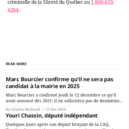
criminelle de la Sûreté du Québec au
1 800 659-
4264
.
READ MORE
Marc Bourcier confirme qu'il ne sera pas
candidat à la mairie en 2025
Marc Bourcier a confirmé jeudi le 12 décembre ce qu’il
avait annoncé dès 2021: il ne sollicitera pas de deuxième
mandat à titre de maire de Saint-Jérôme. Bourcier en a
By Charles Michaud
13 Dec 2024
fait l’annonce en s’adressant aux employés de la ville,
Youri Chassin, député indépendant
rassemblés en soirée pour leur traditionnel souper
Quelques jours après son départ bruyant de la CAQ,