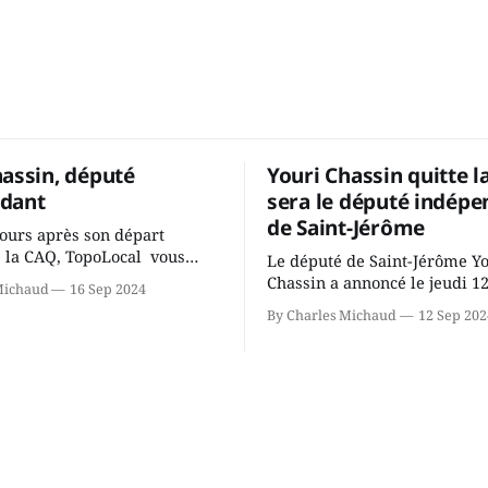
hassin, député
Youri Chassin quitte l
dant
sera le député indépe
de Saint-Jérôme
ours après son départ
 la CAQ, TopoLocal vous
Le député de Saint-Jérôme Y
ne conversation avec Youri
Chassin a annoncé le jeudi 1
Michaud
16 Sep 2024
ous avons causé de sa
septembre qu'il quitte le cau
By Charles Michaud
12 Sep 202
 songeait-il depuis
Coalition Avenir Québec de F
 Sera-t-il candidat
Legault parce qu'il est déçu 
t dans 2 ans? Joindrait-il un
gouvernement de la CAQ, sur
i, par exemple les
son incapacité, qu'il juge chr
urs d’Éric Duhaime? Que lui
offrir des