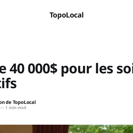
TopoLocal
e 40 000$ pour les so
ifs
on de TopoLocal
—
1 min read