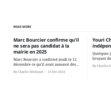
READ MORE
Marc Bourcier confirme qu'il
Youri C
ne sera pas candidat à la
indépen
mairie en 2025
Quelques j
bruyant de
Marc Bourcier a confirmé jeudi le 12
présente u
décembre ce qu’il avait annoncé dès
By Charles 
Chassin. N
2021: il ne sollicitera pas de deuxième
By Charles Michaud
13 Dec 2024
décision. Y
mandat à titre de maire de Saint-
longtemps?
Jérôme. Bourcier en a fait l’annonce en
indépendan
s’adressant aux employés de la ville,
autre part
rassemblés en soirée pour leur
conservate
traditionnel souper