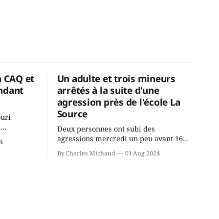
a CAQ et
Un adulte et trois mineurs
ndant
arrêtés à la suite d'une
agression près de l'école La
Source
ouri
2
Deux personnes ont subi des
cus de la
agressions mercredi un peu avant 16h
4
rançois
à proximité de l'école primaire La
By Charles Michaud
01 Aug 2024
du
Source dans le secteur Bellefeuille de
tout de
Saint-Jérôme. L'une de deux victimes
onique, à
aurait été écrasée sous un véhicule et
aspergée de poivre de cayenne alors
que la seconde, non