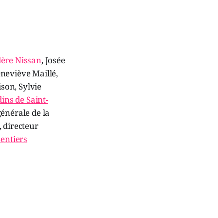
ère Nissan
, Josée
eneviève Maillé,
son, Sylvie
ins de Saint-
générale de la
 directeur
Sentiers