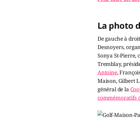
La photo 
De gauche à droi
Desnoyers, organ
Sonya St-Pierre,
Tremblay, préside
Antoine
, Françoi
Maison, Gilbert L
général de la
Coo
commémoratifs de