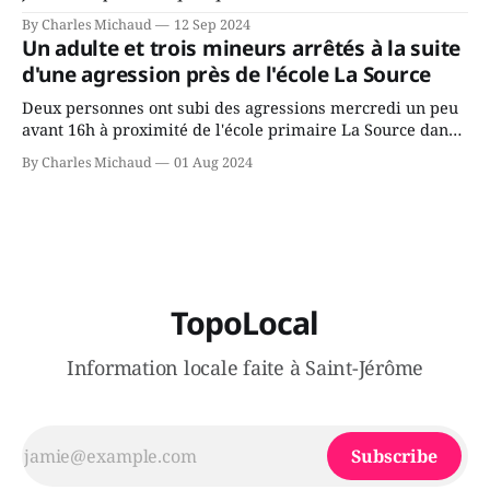
Avenir Québec de François Legault parce qu'il est déçu du
By Charles Michaud
12 Sep 2024
gouvernement de la CAQ, surtout de son incapacité, qu'il
Un adulte et trois mineurs arrêtés à la suite
juge chronique, à offrir des
d'une agression près de l'école La Source
Deux personnes ont subi des agressions mercredi un peu
avant 16h à proximité de l'école primaire La Source dans
le secteur Bellefeuille de Saint-Jérôme. L'une de deux
By Charles Michaud
01 Aug 2024
victimes aurait été écrasée sous un véhicule et aspergée
de poivre de cayenne alors que la seconde, non
TopoLocal
Information locale faite à Saint-Jérôme
Subscribe