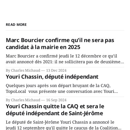
READ MORE
Marc Bourcier confirme qu'il ne sera pas
candidat à la mairie en 2025
Marc Bourcier a confirmé jeudi le 12 décembre ce qu’il
avait annoncé dès 2021: il ne sollicitera pas de deuxième
mandat à titre de maire de Saint-Jérôme. Bourcier en a
By Charles Michaud
13 Dec 2024
fait l’annonce en s’adressant aux employés de la ville,
Youri Chassin, député indépendant
rassemblés en soirée pour leur traditionnel souper
Quelques jours après son départ bruyant de la CAQ,
TopoLocal vous présente une conversation avec Youri
Chassin. Nous avons causé de sa décision. Y songeait-il
By Charles Michaud
16 Sep 2024
depuis longtemps? Sera-t-il candidat indépendant dans 2
Youri Chassin quitte la CAQ et sera le
ans? Joindrait-il un autre parti, par exemple les
député indépendant de Saint-Jérôme
conservateurs d’Éric Duhaime? Que lui
Le député de Saint-Jérôme Youri Chassin a annoncé le
jeudi 12 septembre qu'il quitte le caucus de la Coalition