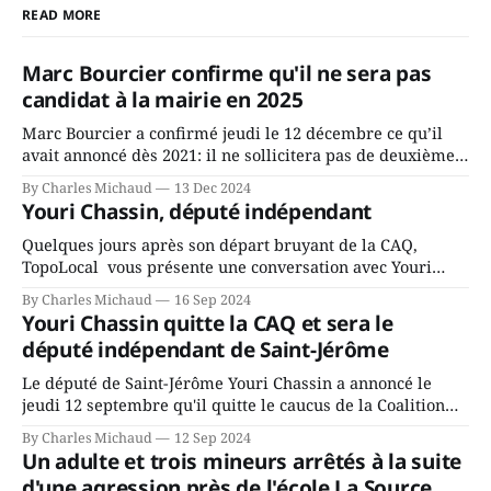
READ MORE
Marc Bourcier confirme qu'il ne sera pas
candidat à la mairie en 2025
Marc Bourcier a confirmé jeudi le 12 décembre ce qu’il
avait annoncé dès 2021: il ne sollicitera pas de deuxième
mandat à titre de maire de Saint-Jérôme. Bourcier en a
By Charles Michaud
13 Dec 2024
fait l’annonce en s’adressant aux employés de la ville,
Youri Chassin, député indépendant
rassemblés en soirée pour leur traditionnel souper
Quelques jours après son départ bruyant de la CAQ,
TopoLocal vous présente une conversation avec Youri
Chassin. Nous avons causé de sa décision. Y songeait-il
By Charles Michaud
16 Sep 2024
depuis longtemps? Sera-t-il candidat indépendant dans 2
Youri Chassin quitte la CAQ et sera le
ans? Joindrait-il un autre parti, par exemple les
député indépendant de Saint-Jérôme
conservateurs d’Éric Duhaime? Que lui
Le député de Saint-Jérôme Youri Chassin a annoncé le
jeudi 12 septembre qu'il quitte le caucus de la Coalition
Avenir Québec de François Legault parce qu'il est déçu du
By Charles Michaud
12 Sep 2024
gouvernement de la CAQ, surtout de son incapacité, qu'il
Un adulte et trois mineurs arrêtés à la suite
juge chronique, à offrir des
d'une agression près de l'école La Source