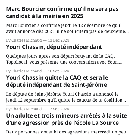
Marc Bourcier confirme qu'il ne sera pas
candidat à la mairie en 2025
Marc Bourcier a confirmé jeudi le 12 décembre ce qu’il
avait annoncé dès 2021: il ne sollicitera pas de deuxième
mandat à titre de maire de Saint-Jérôme. Bourcier en a
By Charles Michaud
13 Dec 2024
fait l’annonce en s’adressant aux employés de la ville,
Youri Chassin, député indépendant
rassemblés en soirée pour leur traditionnel souper
Quelques jours après son départ bruyant de la CAQ,
TopoLocal vous présente une conversation avec Youri
Chassin. Nous avons causé de sa décision. Y songeait-il
By Charles Michaud
16 Sep 2024
depuis longtemps? Sera-t-il candidat indépendant dans 2
Youri Chassin quitte la CAQ et sera le
ans? Joindrait-il un autre parti, par exemple les
député indépendant de Saint-Jérôme
conservateurs d’Éric Duhaime? Que lui
Le député de Saint-Jérôme Youri Chassin a annoncé le
jeudi 12 septembre qu'il quitte le caucus de la Coalition
Avenir Québec de François Legault parce qu'il est déçu du
By Charles Michaud
12 Sep 2024
gouvernement de la CAQ, surtout de son incapacité, qu'il
Un adulte et trois mineurs arrêtés à la suite
juge chronique, à offrir des
d'une agression près de l'école La Source
Deux personnes ont subi des agressions mercredi un peu