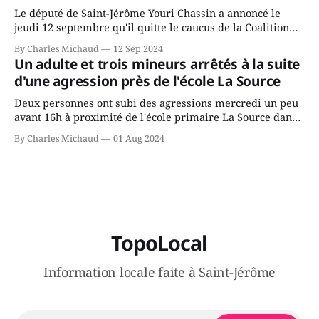
Le député de Saint-Jérôme Youri Chassin a annoncé le
jeudi 12 septembre qu'il quitte le caucus de la Coalition
Avenir Québec de François Legault parce qu'il est déçu du
By Charles Michaud
12 Sep 2024
gouvernement de la CAQ, surtout de son incapacité, qu'il
Un adulte et trois mineurs arrêtés à la suite
juge chronique, à offrir des
d'une agression près de l'école La Source
Deux personnes ont subi des agressions mercredi un peu
avant 16h à proximité de l'école primaire La Source dans
le secteur Bellefeuille de Saint-Jérôme. L'une de deux
By Charles Michaud
01 Aug 2024
victimes aurait été écrasée sous un véhicule et aspergée
de poivre de cayenne alors que la seconde, non
TopoLocal
Information locale faite à Saint-Jérôme