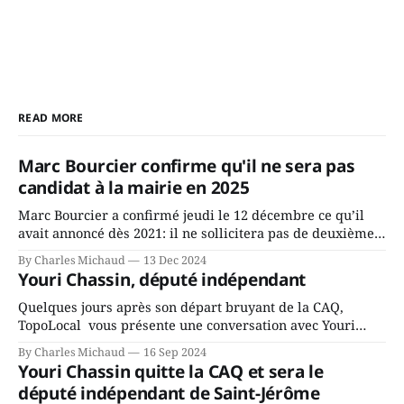
READ MORE
Marc Bourcier confirme qu'il ne sera pas
candidat à la mairie en 2025
Marc Bourcier a confirmé jeudi le 12 décembre ce qu’il
avait annoncé dès 2021: il ne sollicitera pas de deuxième
mandat à titre de maire de Saint-Jérôme. Bourcier en a
By Charles Michaud
13 Dec 2024
fait l’annonce en s’adressant aux employés de la ville,
Youri Chassin, député indépendant
rassemblés en soirée pour leur traditionnel souper
Quelques jours après son départ bruyant de la CAQ,
TopoLocal vous présente une conversation avec Youri
Chassin. Nous avons causé de sa décision. Y songeait-il
By Charles Michaud
16 Sep 2024
depuis longtemps? Sera-t-il candidat indépendant dans 2
Youri Chassin quitte la CAQ et sera le
ans? Joindrait-il un autre parti, par exemple les
député indépendant de Saint-Jérôme
conservateurs d’Éric Duhaime? Que lui