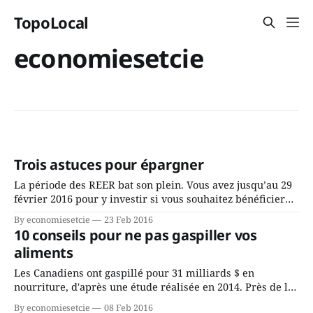
TopoLocal
economiesetcie
Trois astuces pour épargner
La période des REER bat son plein. Vous avez jusqu’au 29
février 2016 pour y investir si vous souhaitez bénéficier
d’une économie d’impôt dans votre prochaine déclaration
By economiesetcie
23 Feb 2016
de revenus! On y revient tous les ans, mais voici trois
10 conseils pour ne pas gaspiller vos
astuces pour vous aider à mettre de l’argent
aliments
Les Canadiens ont gaspillé pour 31 milliards $ en
nourriture, d'après une étude réalisée en 2014. Près de la
moitié de ces pertes ont eu lieu à la maison, selon une
By economiesetcie
08 Feb 2016