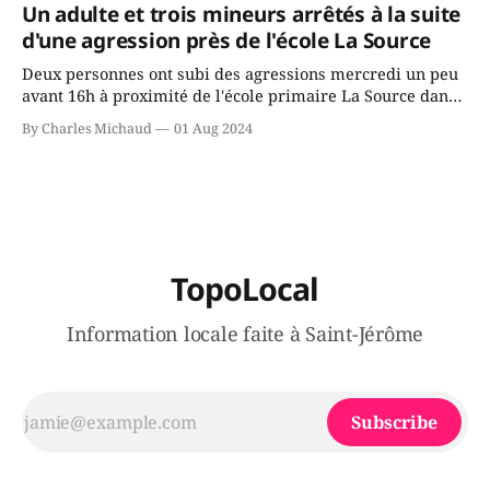
gouvernement de la CAQ, surtout de son incapacité, qu'il
Un adulte et trois mineurs arrêtés à la suite
juge chronique, à offrir des
d'une agression près de l'école La Source
Deux personnes ont subi des agressions mercredi un peu
avant 16h à proximité de l'école primaire La Source dans
le secteur Bellefeuille de Saint-Jérôme. L'une de deux
By Charles Michaud
01 Aug 2024
victimes aurait été écrasée sous un véhicule et aspergée
de poivre de cayenne alors que la seconde, non
TopoLocal
Information locale faite à Saint-Jérôme
Subscribe