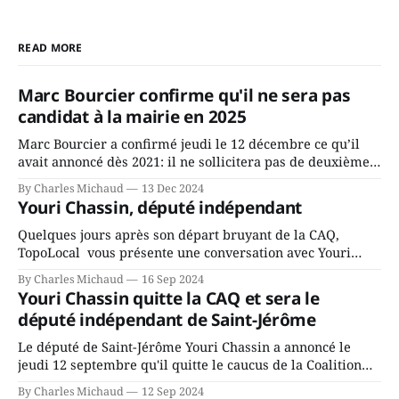
READ MORE
Marc Bourcier confirme qu'il ne sera pas
candidat à la mairie en 2025
Marc Bourcier a confirmé jeudi le 12 décembre ce qu’il
avait annoncé dès 2021: il ne sollicitera pas de deuxième
mandat à titre de maire de Saint-Jérôme. Bourcier en a
By Charles Michaud
13 Dec 2024
fait l’annonce en s’adressant aux employés de la ville,
Youri Chassin, député indépendant
rassemblés en soirée pour leur traditionnel souper
Quelques jours après son départ bruyant de la CAQ,
TopoLocal vous présente une conversation avec Youri
Chassin. Nous avons causé de sa décision. Y songeait-il
By Charles Michaud
16 Sep 2024
depuis longtemps? Sera-t-il candidat indépendant dans 2
Youri Chassin quitte la CAQ et sera le
ans? Joindrait-il un autre parti, par exemple les
député indépendant de Saint-Jérôme
conservateurs d’Éric Duhaime? Que lui
Le député de Saint-Jérôme Youri Chassin a annoncé le
jeudi 12 septembre qu'il quitte le caucus de la Coalition
Avenir Québec de François Legault parce qu'il est déçu du
By Charles Michaud
12 Sep 2024