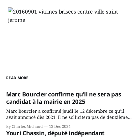
READ MORE
Marc Bourcier confirme qu'il ne sera pas
candidat à la mairie en 2025
Marc Bourcier a confirmé jeudi le 12 décembre ce qu’il
avait annoncé dès 2021: il ne sollicitera pas de deuxième
mandat à titre de maire de Saint-Jérôme. Bourcier en a
By Charles Michaud
13 Dec 2024
fait l’annonce en s’adressant aux employés de la ville,
Youri Chassin, député indépendant
rassemblés en soirée pour leur traditionnel souper