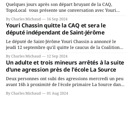
Quelques jours après son départ bruyant de la CAQ,
TopoLocal vous présente une conversation avec Youri
Chassin. Nous avons causé de sa décision. Y songeait-il
By Charles Michaud
16 Sep 2024
depuis longtemps? Sera-t-il candidat indépendant dans 2
Youri Chassin quitte la CAQ et sera le
ans? Joindrait-il un autre parti, par exemple les
député indépendant de Saint-Jérôme
conservateurs d’Éric Duhaime? Que lui
Le député de Saint-Jérôme Youri Chassin a annoncé le
jeudi 12 septembre qu'il quitte le caucus de la Coalition
Avenir Québec de François Legault parce qu'il est déçu du
By Charles Michaud
12 Sep 2024
gouvernement de la CAQ, surtout de son incapacité, qu'il
Un adulte et trois mineurs arrêtés à la suite
juge chronique, à offrir des
d'une agression près de l'école La Source
Deux personnes ont subi des agressions mercredi un peu
avant 16h à proximité de l'école primaire La Source dans
le secteur Bellefeuille de Saint-Jérôme. L'une de deux
By Charles Michaud
01 Aug 2024
victimes aurait été écrasée sous un véhicule et aspergée
de poivre de cayenne alors que la seconde, non