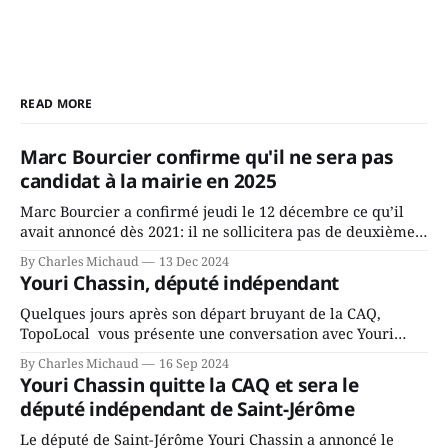
READ MORE
Marc Bourcier confirme qu'il ne sera pas
candidat à la mairie en 2025
Marc Bourcier a confirmé jeudi le 12 décembre ce qu’il
avait annoncé dès 2021: il ne sollicitera pas de deuxième
mandat à titre de maire de Saint-Jérôme. Bourcier en a
By Charles Michaud
13 Dec 2024
fait l’annonce en s’adressant aux employés de la ville,
Youri Chassin, député indépendant
rassemblés en soirée pour leur traditionnel souper
Quelques jours après son départ bruyant de la CAQ,
TopoLocal vous présente une conversation avec Youri
Chassin. Nous avons causé de sa décision. Y songeait-il
By Charles Michaud
16 Sep 2024
depuis longtemps? Sera-t-il candidat indépendant dans 2
Youri Chassin quitte la CAQ et sera le
ans? Joindrait-il un autre parti, par exemple les
député indépendant de Saint-Jérôme
conservateurs d’Éric Duhaime? Que lui
Le député de Saint-Jérôme Youri Chassin a annoncé le