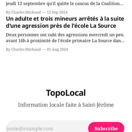
jeudi 12 septembre qu'il quitte le caucus de la Coalition
Avenir Québec de François Legault parce qu'il est déçu du
By Charles Michaud
12 Sep 2024
gouvernement de la CAQ, surtout de son incapacité, qu'il
Un adulte et trois mineurs arrêtés à la suite
juge chronique, à offrir des
d'une agression près de l'école La Source
Deux personnes ont subi des agressions mercredi un peu
avant 16h à proximité de l'école primaire La Source dans
le secteur Bellefeuille de Saint-Jérôme. L'une de deux
By Charles Michaud
01 Aug 2024
victimes aurait été écrasée sous un véhicule et aspergée
de poivre de cayenne alors que la seconde, non
TopoLocal
Information locale faite à Saint-Jérôme
Subscribe