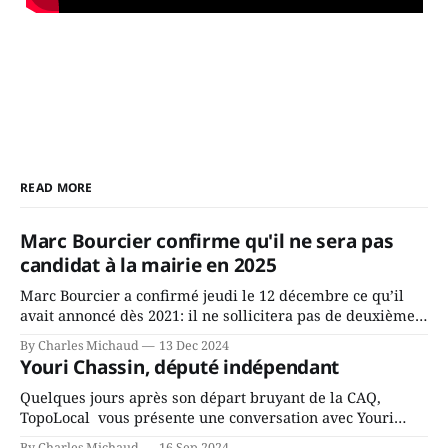
READ MORE
Marc Bourcier confirme qu'il ne sera pas
candidat à la mairie en 2025
Marc Bourcier a confirmé jeudi le 12 décembre ce qu’il
avait annoncé dès 2021: il ne sollicitera pas de deuxième
mandat à titre de maire de Saint-Jérôme. Bourcier en a
By Charles Michaud
13 Dec 2024
fait l’annonce en s’adressant aux employés de la ville,
Youri Chassin, député indépendant
rassemblés en soirée pour leur traditionnel souper
Quelques jours après son départ bruyant de la CAQ,
TopoLocal vous présente une conversation avec Youri
Chassin. Nous avons causé de sa décision. Y songeait-il
By Charles Michaud
16 Sep 2024