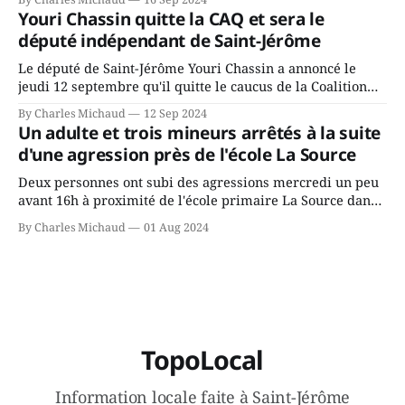
depuis longtemps? Sera-t-il candidat indépendant dans 2
Youri Chassin quitte la CAQ et sera le
ans? Joindrait-il un autre parti, par exemple les
député indépendant de Saint-Jérôme
conservateurs d’Éric Duhaime? Que lui
Le député de Saint-Jérôme Youri Chassin a annoncé le
jeudi 12 septembre qu'il quitte le caucus de la Coalition
Avenir Québec de François Legault parce qu'il est déçu du
By Charles Michaud
12 Sep 2024
gouvernement de la CAQ, surtout de son incapacité, qu'il
Un adulte et trois mineurs arrêtés à la suite
juge chronique, à offrir des
d'une agression près de l'école La Source
Deux personnes ont subi des agressions mercredi un peu
avant 16h à proximité de l'école primaire La Source dans
le secteur Bellefeuille de Saint-Jérôme. L'une de deux
By Charles Michaud
01 Aug 2024
victimes aurait été écrasée sous un véhicule et aspergée
de poivre de cayenne alors que la seconde, non
TopoLocal
Information locale faite à Saint-Jérôme