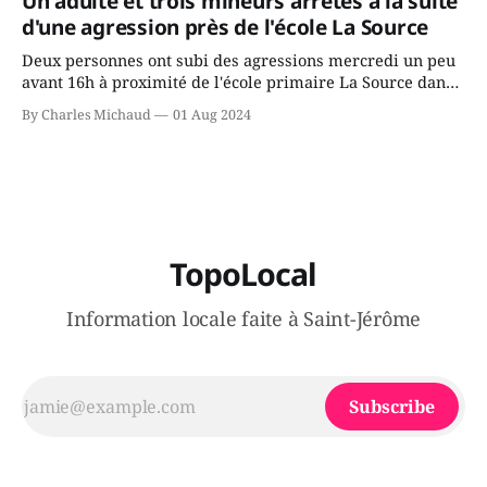
Un adulte et trois mineurs arrêtés à la suite
juge chronique, à offrir des
d'une agression près de l'école La Source
Deux personnes ont subi des agressions mercredi un peu
avant 16h à proximité de l'école primaire La Source dans
le secteur Bellefeuille de Saint-Jérôme. L'une de deux
By Charles Michaud
01 Aug 2024
victimes aurait été écrasée sous un véhicule et aspergée
de poivre de cayenne alors que la seconde, non
TopoLocal
Information locale faite à Saint-Jérôme
Subscribe