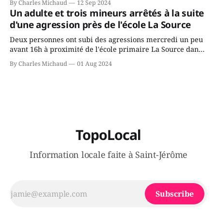
By Charles Michaud
12 Sep 2024
gouvernement de la CAQ, surtout de son incapacité, qu'il
Un adulte et trois mineurs arrêtés à la suite
juge chronique, à offrir des
d'une agression près de l'école La Source
Deux personnes ont subi des agressions mercredi un peu
avant 16h à proximité de l'école primaire La Source dans
le secteur Bellefeuille de Saint-Jérôme. L'une de deux
By Charles Michaud
01 Aug 2024
victimes aurait été écrasée sous un véhicule et aspergée
de poivre de cayenne alors que la seconde, non
TopoLocal
Information locale faite à Saint-Jérôme
Subscribe