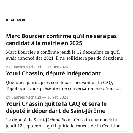
READ MORE
Marc Bourcier confirme qu'il ne sera pas
candidat à la mairie en 2025
Marc Bourcier a confirmé jeudi le 12 décembre ce qu’il
avait annoncé dès 2021: il ne sollicitera pas de deuxième
mandat à titre de maire de Saint-Jérôme. Bourcier en a
By Charles Michaud
13 Dec 2024
fait l’annonce en s’adressant aux employés de la ville,
Youri Chassin, député indépendant
rassemblés en soirée pour leur traditionnel souper
Quelques jours après son départ bruyant de la CAQ,
TopoLocal vous présente une conversation avec Youri
Chassin. Nous avons causé de sa décision. Y songeait-il
By Charles Michaud
16 Sep 2024
depuis longtemps? Sera-t-il candidat indépendant dans 2
Youri Chassin quitte la CAQ et sera le
ans? Joindrait-il un autre parti, par exemple les
député indépendant de Saint-Jérôme
conservateurs d’Éric Duhaime? Que lui
Le député de Saint-Jérôme Youri Chassin a annoncé le
jeudi 12 septembre qu'il quitte le caucus de la Coalition
Avenir Québec de François Legault parce qu'il est déçu du