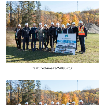
featured-image-24890-jpg