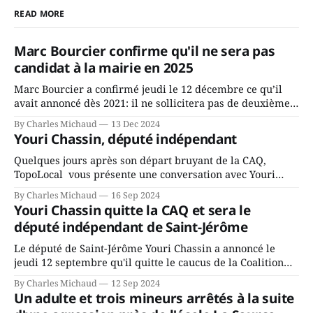
READ MORE
Marc Bourcier confirme qu'il ne sera pas
candidat à la mairie en 2025
Marc Bourcier a confirmé jeudi le 12 décembre ce qu’il
avait annoncé dès 2021: il ne sollicitera pas de deuxième
mandat à titre de maire de Saint-Jérôme. Bourcier en a
By Charles Michaud
13 Dec 2024
fait l’annonce en s’adressant aux employés de la ville,
Youri Chassin, député indépendant
rassemblés en soirée pour leur traditionnel souper
Quelques jours après son départ bruyant de la CAQ,
TopoLocal vous présente une conversation avec Youri
Chassin. Nous avons causé de sa décision. Y songeait-il
By Charles Michaud
16 Sep 2024
depuis longtemps? Sera-t-il candidat indépendant dans 2
Youri Chassin quitte la CAQ et sera le
ans? Joindrait-il un autre parti, par exemple les
député indépendant de Saint-Jérôme
conservateurs d’Éric Duhaime? Que lui
Le député de Saint-Jérôme Youri Chassin a annoncé le
jeudi 12 septembre qu'il quitte le caucus de la Coalition
Avenir Québec de François Legault parce qu'il est déçu du
By Charles Michaud
12 Sep 2024
gouvernement de la CAQ, surtout de son incapacité, qu'il
Un adulte et trois mineurs arrêtés à la suite
juge chronique, à offrir des