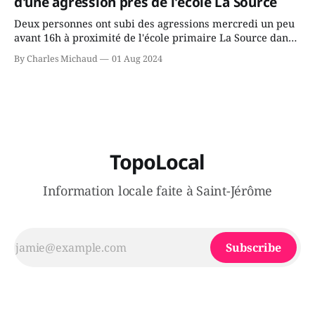
d'une agression près de l'école La Source
Deux personnes ont subi des agressions mercredi un peu
avant 16h à proximité de l'école primaire La Source dans
le secteur Bellefeuille de Saint-Jérôme. L'une de deux
By Charles Michaud
01 Aug 2024
victimes aurait été écrasée sous un véhicule et aspergée
de poivre de cayenne alors que la seconde, non
TopoLocal
Information locale faite à Saint-Jérôme
Subscribe