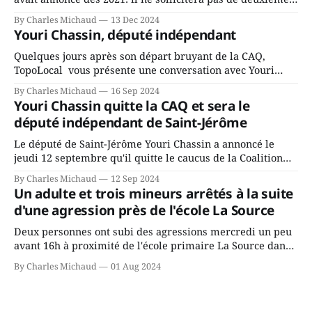
mandat à titre de maire de Saint-Jérôme. Bourcier en a
By Charles Michaud
13 Dec 2024
fait l’annonce en s’adressant aux employés de la ville,
Youri Chassin, député indépendant
rassemblés en soirée pour leur traditionnel souper
Quelques jours après son départ bruyant de la CAQ,
TopoLocal vous présente une conversation avec Youri
Chassin. Nous avons causé de sa décision. Y songeait-il
By Charles Michaud
16 Sep 2024
depuis longtemps? Sera-t-il candidat indépendant dans 2
Youri Chassin quitte la CAQ et sera le
ans? Joindrait-il un autre parti, par exemple les
député indépendant de Saint-Jérôme
conservateurs d’Éric Duhaime? Que lui
Le député de Saint-Jérôme Youri Chassin a annoncé le
jeudi 12 septembre qu'il quitte le caucus de la Coalition
Avenir Québec de François Legault parce qu'il est déçu du
By Charles Michaud
12 Sep 2024
gouvernement de la CAQ, surtout de son incapacité, qu'il
Un adulte et trois mineurs arrêtés à la suite
juge chronique, à offrir des
d'une agression près de l'école La Source
Deux personnes ont subi des agressions mercredi un peu
avant 16h à proximité de l'école primaire La Source dans
le secteur Bellefeuille de Saint-Jérôme. L'une de deux
By Charles Michaud
01 Aug 2024
victimes aurait été écrasée sous un véhicule et aspergée
de poivre de cayenne alors que la seconde, non