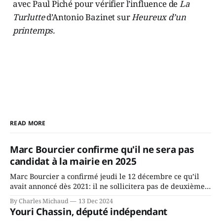
avec Paul Piché pour vérifier l’influence de
La
Turlutte
d’Antonio Bazinet sur
Heureux d’un
printemps.
READ MORE
Marc Bourcier confirme qu'il ne sera pas
candidat à la mairie en 2025
Marc Bourcier a confirmé jeudi le 12 décembre ce qu’il
avait annoncé dès 2021: il ne sollicitera pas de deuxième
mandat à titre de maire de Saint-Jérôme. Bourcier en a
By Charles Michaud
13 Dec 2024
fait l’annonce en s’adressant aux employés de la ville,
Youri Chassin, député indépendant
rassemblés en soirée pour leur traditionnel souper