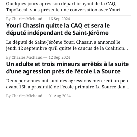
Quelques jours après son départ bruyant de la CAQ,
TopoLocal vous présente une conversation avec Youri
Chassin. Nous avons causé de sa décision. Y songeait-il
By Charles Michaud
16 Sep 2024
depuis longtemps? Sera-t-il candidat indépendant dans 2
Youri Chassin quitte la CAQ et sera le
ans? Joindrait-il un autre parti, par exemple les
député indépendant de Saint-Jérôme
conservateurs d’Éric Duhaime? Que lui
Le député de Saint-Jérôme Youri Chassin a annoncé le
jeudi 12 septembre qu'il quitte le caucus de la Coalition
Avenir Québec de François Legault parce qu'il est déçu du
By Charles Michaud
12 Sep 2024
gouvernement de la CAQ, surtout de son incapacité, qu'il
Un adulte et trois mineurs arrêtés à la suite
juge chronique, à offrir des
d'une agression près de l'école La Source
Deux personnes ont subi des agressions mercredi un peu
avant 16h à proximité de l'école primaire La Source dans
le secteur Bellefeuille de Saint-Jérôme. L'une de deux
By Charles Michaud
01 Aug 2024
victimes aurait été écrasée sous un véhicule et aspergée
de poivre de cayenne alors que la seconde, non