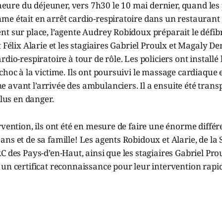
'heure du déjeuner, vers 7h30 le 10 mai dernier, quand les 
e était en arrêt cardio-respiratoire dans un restaurant 
t sur place, l’agente Audrey Robidoux préparait le défibri
t Félix Alarie et les stagiaires Gabriel Proulx et Magaly D
dio-respiratoire à tour de rôle. Les policiers ont installé 
choc à la victime. Ils ont poursuivi le massage cardiaque e
avant l’arrivée des ambulanciers. Il a ensuite été transp
plus en danger.
rvention, ils ont été en mesure de faire une énorme différ
ns et de sa famille! Les agents Robidoux et Alarie, de la
C des Pays-d’en-Haut, ainsi que les stagiaires Gabriel Pro
un certificat reconnaissance pour leur intervention rapi