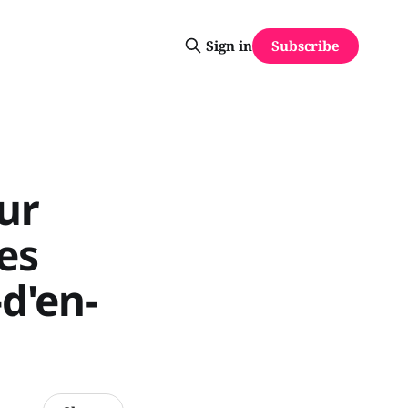
Subscribe
Sign in
ur
es
-d'en-