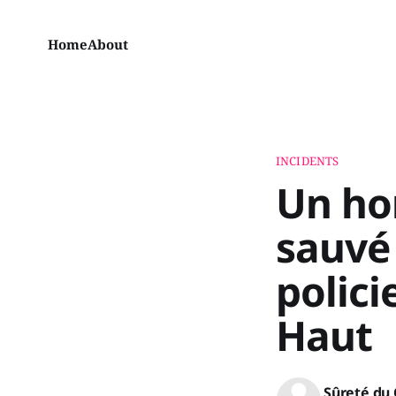
Home
About
INCIDENTS
Un ho
sauvé 
polici
Haut
Sûreté du