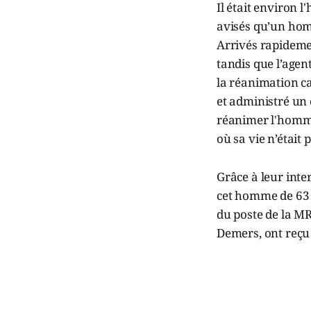
Il était environ l
avisés qu’un homm
Arrivés rapidemen
tandis que l’agen
la réanimation car
et administré un 
réanimer l'homme 
où sa vie n’était 
Grâce à leur inte
cet homme de 63 a
du poste de la MR
Demers, ont reçu 