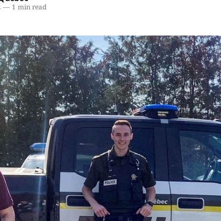
2
—
1 min read