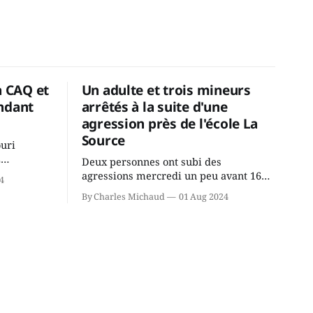
a CAQ et
Un adulte et trois mineurs
ndant
arrêtés à la suite d'une
agression près de l'école La
Source
ouri
2
Deux personnes ont subi des
cus de la
agressions mercredi un peu avant 16h
4
rançois
à proximité de l'école primaire La
By Charles Michaud
01 Aug 2024
du
Source dans le secteur Bellefeuille de
tout de
Saint-Jérôme. L'une de deux victimes
onique, à
aurait été écrasée sous un véhicule et
aspergée de poivre de cayenne alors
que la seconde, non