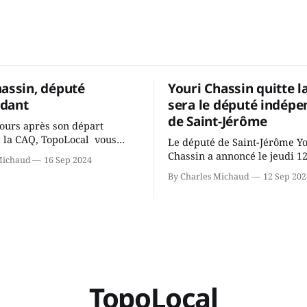
hassin, député
Youri Chassin quitte l
dant
sera le député indépe
de Saint-Jérôme
ours après son départ
 la CAQ, TopoLocal vous
Le député de Saint-Jérôme Y
ne conversation avec Youri
Chassin a annoncé le jeudi 1
Michaud
16 Sep 2024
ous avons causé de sa
septembre qu'il quitte le cau
By Charles Michaud
12 Sep 202
 songeait-il depuis
Coalition Avenir Québec de F
 Sera-t-il candidat
Legault parce qu'il est déçu 
t dans 2 ans? Joindrait-il un
gouvernement de la CAQ, sur
i, par exemple les
son incapacité, qu'il juge chr
urs d’Éric Duhaime? Que lui
offrir des
TopoLocal