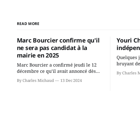
READ MORE
Marc Bourcier confirme qu'il
Youri C
ne sera pas candidat à la
indépen
mairie en 2025
Quelques j
bruyant de
Marc Bourcier a confirmé jeudi le 12
présente u
décembre ce qu’il avait annoncé dès
By Charles 
Chassin. N
2021: il ne sollicitera pas de deuxième
By Charles Michaud
13 Dec 2024
décision. Y
mandat à titre de maire de Saint-
longtemps?
Jérôme. Bourcier en a fait l’annonce en
indépendan
s’adressant aux employés de la ville,
autre part
rassemblés en soirée pour leur
conservate
traditionnel souper