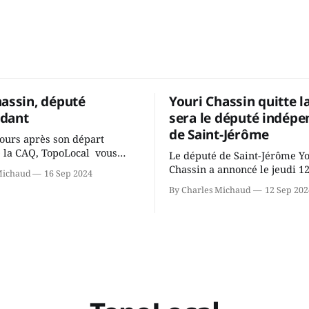
hassin, député
Youri Chassin quitte l
dant
sera le député indépe
de Saint-Jérôme
ours après son départ
 la CAQ, TopoLocal vous
Le député de Saint-Jérôme Y
ne conversation avec Youri
Chassin a annoncé le jeudi 1
Michaud
16 Sep 2024
ous avons causé de sa
septembre qu'il quitte le cau
By Charles Michaud
12 Sep 202
 songeait-il depuis
Coalition Avenir Québec de F
 Sera-t-il candidat
Legault parce qu'il est déçu 
t dans 2 ans? Joindrait-il un
gouvernement de la CAQ, sur
i, par exemple les
son incapacité, qu'il juge chr
urs d’Éric Duhaime? Que lui
offrir des