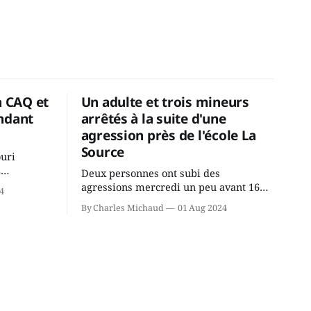
a CAQ et
Un adulte et trois mineurs
ndant
arrêtés à la suite d'une
agression près de l'école La
Source
ouri
2
Deux personnes ont subi des
cus de la
agressions mercredi un peu avant 16h
4
rançois
à proximité de l'école primaire La
By Charles Michaud
01 Aug 2024
du
Source dans le secteur Bellefeuille de
tout de
Saint-Jérôme. L'une de deux victimes
onique, à
aurait été écrasée sous un véhicule et
aspergée de poivre de cayenne alors
que la seconde, non