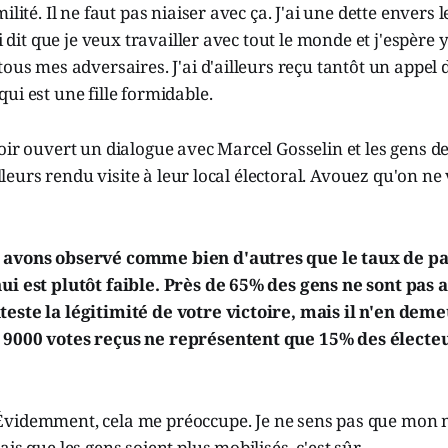
ilité. Il ne faut pas niaiser avec ça. J'ai une dette envers 
ai dit que je veux travailler avec tout le monde et j'espère y
tous mes adversaires. J'ai d'ailleurs reçu tantôt un appel 
ui est une fille formidable.
oir ouvert un dialogue avec Marcel Gosselin et les gens 
ailleurs rendu visite à leur local électoral. Avouez qu'on ne
 avons observé comme bien d'autres que le taux de pa
ui est plutôt faible. Près de 65% des gens ne sont pas a
este la légitimité de votre victoire, mais il n'en dem
 9000 votes reçus ne représentent que 15% des électeu
Évidemment, cela me préoccupe. Je ne sens pas que mon m
is que les gens soient plus mobilisés, c'est sûr.