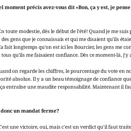
l moment précis avez-vous dit «Bon, ça y est, je pens
n toute modestie, dès le début de l'été! Quand je me sui
s des gens que je connaissais et qui me disaient qu'ils éta
Ça fait longtemps qu'on est ici les Bourcier, les gens me co
 tous qu'ils me faisaient confiance. Dès ce moment-là, j'y a
uand on regarde les chiffres, le pourcentage du vote en not
rité absolue. Il y a un beau témoignage de confiance que
 ça entraîne une maudite responsabilité. Maintenant il fa
t donc un mandat ferme?
C'est une victoire, oui, mais c'est un verdict qu'il faut trait