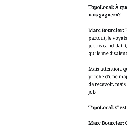
TopoLocal: À que
vais gagner»?
Marc Bourcier:
E
partout, je voyai
je sois candidat. 
qu'ils me disaient
Mais attention, q
proche d'une majo
de recevoir, mais
job!
TopoLocal: C'es
Marc Bourcier: