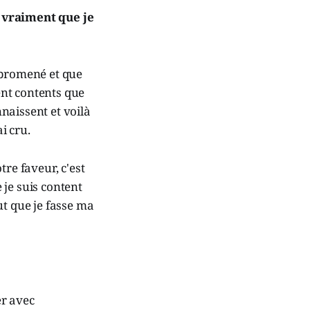
e vraiment que je
s promené et que
ient contents que
nnaissent et voilà
i cru.
re faveur, c'est
 je suis content
ut que je fasse ma
er avec