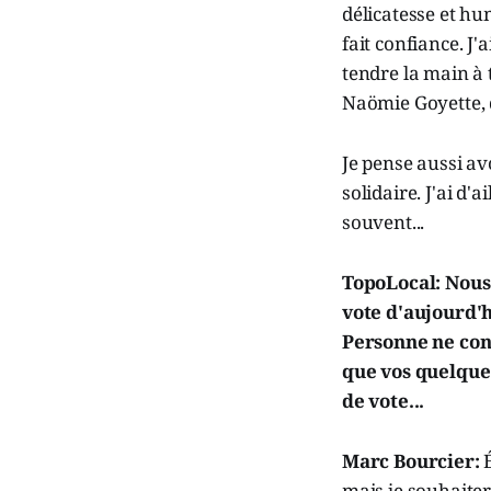
délicatesse et hum
fait confiance. J'
tendre la main à 
Naömie Goyette, q
Je pense aussi av
solidaire. J'ai d'
souvent...
TopoLocal: Nous
vote d'aujourd'h
Personne ne cont
que vos quelque
de vote...
Marc Bourcier:
mais je souhaitera