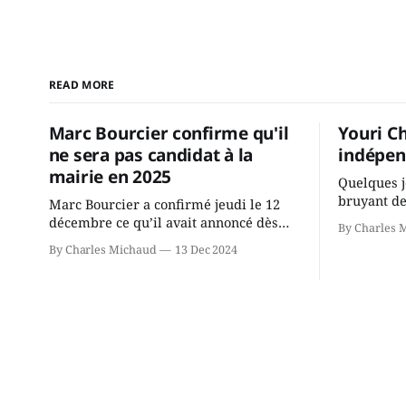
READ MORE
Marc Bourcier confirme qu'il
Youri C
ne sera pas candidat à la
indépen
mairie en 2025
Quelques j
bruyant de
Marc Bourcier a confirmé jeudi le 12
présente u
décembre ce qu’il avait annoncé dès
By Charles 
Chassin. N
2021: il ne sollicitera pas de deuxième
By Charles Michaud
13 Dec 2024
décision. Y
mandat à titre de maire de Saint-
longtemps?
Jérôme. Bourcier en a fait l’annonce en
indépendan
s’adressant aux employés de la ville,
autre part
rassemblés en soirée pour leur
conservate
traditionnel souper