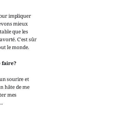
 pour impliquer
devons mieux
table que les
avorté. C'est sûr
out le monde.
 faire?
un sourire et
ien hâte de me
cter mes
..