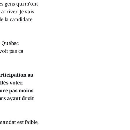
les gens qui m'ont
 arriver. Je vais
de la candidate
de Québec
 voit pas ça
rticipation au
llés voter.
eure pas moins
rs ayant droit
andat est faible,