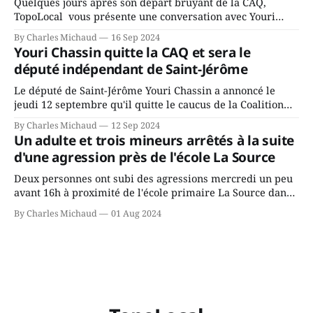
Quelques jours après son départ bruyant de la CAQ,
TopoLocal vous présente une conversation avec Youri
Chassin. Nous avons causé de sa décision. Y songeait-il
By Charles Michaud
16 Sep 2024
depuis longtemps? Sera-t-il candidat indépendant dans 2
Youri Chassin quitte la CAQ et sera le
ans? Joindrait-il un autre parti, par exemple les
député indépendant de Saint-Jérôme
conservateurs d’Éric Duhaime? Que lui
Le député de Saint-Jérôme Youri Chassin a annoncé le
jeudi 12 septembre qu'il quitte le caucus de la Coalition
Avenir Québec de François Legault parce qu'il est déçu du
By Charles Michaud
12 Sep 2024
gouvernement de la CAQ, surtout de son incapacité, qu'il
Un adulte et trois mineurs arrêtés à la suite
juge chronique, à offrir des
d'une agression près de l'école La Source
Deux personnes ont subi des agressions mercredi un peu
avant 16h à proximité de l'école primaire La Source dans
le secteur Bellefeuille de Saint-Jérôme. L'une de deux
By Charles Michaud
01 Aug 2024
victimes aurait été écrasée sous un véhicule et aspergée
de poivre de cayenne alors que la seconde, non