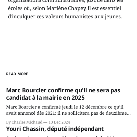
écoles où, selon Marlène Chapey, il est essentiel
d’inculquer ces valeurs humanistes aux jeunes.
READ MORE
Marc Bourcier confirme qu'il ne sera pas
candidat à la mairie en 2025
Marc Bourcier a confirmé jeudi le 12 décembre ce qu’il
avait annoncé dès 2021: il ne sollicitera pas de deuxième
mandat à titre de maire de Saint-Jérôme. Bourcier en a
By Charles Michaud
13 Dec 2024
fait l’annonce en s’adressant aux employés de la ville,
Youri Chassin, député indépendant
rassemblés en soirée pour leur traditionnel souper