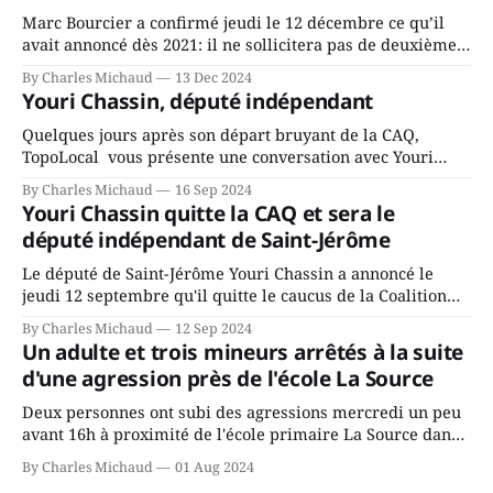
Marc Bourcier a confirmé jeudi le 12 décembre ce qu’il
avait annoncé dès 2021: il ne sollicitera pas de deuxième
mandat à titre de maire de Saint-Jérôme. Bourcier en a
By Charles Michaud
13 Dec 2024
fait l’annonce en s’adressant aux employés de la ville,
Youri Chassin, député indépendant
rassemblés en soirée pour leur traditionnel souper
Quelques jours après son départ bruyant de la CAQ,
TopoLocal vous présente une conversation avec Youri
Chassin. Nous avons causé de sa décision. Y songeait-il
By Charles Michaud
16 Sep 2024
depuis longtemps? Sera-t-il candidat indépendant dans 2
Youri Chassin quitte la CAQ et sera le
ans? Joindrait-il un autre parti, par exemple les
député indépendant de Saint-Jérôme
conservateurs d’Éric Duhaime? Que lui
Le député de Saint-Jérôme Youri Chassin a annoncé le
jeudi 12 septembre qu'il quitte le caucus de la Coalition
Avenir Québec de François Legault parce qu'il est déçu du
By Charles Michaud
12 Sep 2024
gouvernement de la CAQ, surtout de son incapacité, qu'il
Un adulte et trois mineurs arrêtés à la suite
juge chronique, à offrir des
d'une agression près de l'école La Source
Deux personnes ont subi des agressions mercredi un peu
avant 16h à proximité de l'école primaire La Source dans
le secteur Bellefeuille de Saint-Jérôme. L'une de deux
By Charles Michaud
01 Aug 2024
victimes aurait été écrasée sous un véhicule et aspergée