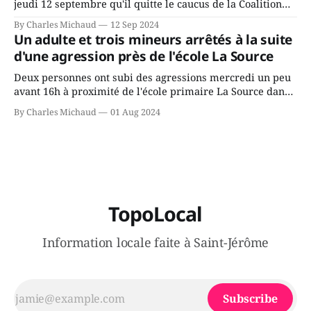
jeudi 12 septembre qu'il quitte le caucus de la Coalition
Avenir Québec de François Legault parce qu'il est déçu du
By Charles Michaud
12 Sep 2024
gouvernement de la CAQ, surtout de son incapacité, qu'il
Un adulte et trois mineurs arrêtés à la suite
juge chronique, à offrir des
d'une agression près de l'école La Source
Deux personnes ont subi des agressions mercredi un peu
avant 16h à proximité de l'école primaire La Source dans
le secteur Bellefeuille de Saint-Jérôme. L'une de deux
By Charles Michaud
01 Aug 2024
victimes aurait été écrasée sous un véhicule et aspergée
de poivre de cayenne alors que la seconde, non
TopoLocal
Information locale faite à Saint-Jérôme
Subscribe