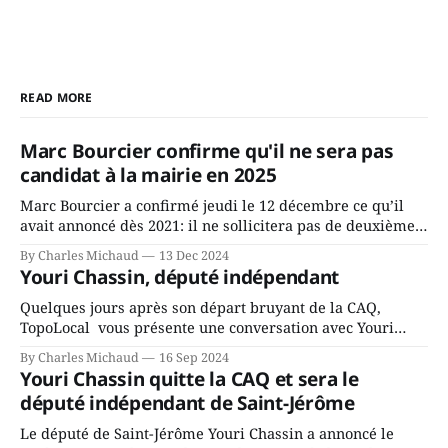
READ MORE
Marc Bourcier confirme qu'il ne sera pas
candidat à la mairie en 2025
Marc Bourcier a confirmé jeudi le 12 décembre ce qu’il
avait annoncé dès 2021: il ne sollicitera pas de deuxième
mandat à titre de maire de Saint-Jérôme. Bourcier en a
By Charles Michaud
13 Dec 2024
fait l’annonce en s’adressant aux employés de la ville,
Youri Chassin, député indépendant
rassemblés en soirée pour leur traditionnel souper
Quelques jours après son départ bruyant de la CAQ,
TopoLocal vous présente une conversation avec Youri
Chassin. Nous avons causé de sa décision. Y songeait-il
By Charles Michaud
16 Sep 2024
depuis longtemps? Sera-t-il candidat indépendant dans 2
Youri Chassin quitte la CAQ et sera le
ans? Joindrait-il un autre parti, par exemple les
député indépendant de Saint-Jérôme
conservateurs d’Éric Duhaime? Que lui
Le député de Saint-Jérôme Youri Chassin a annoncé le