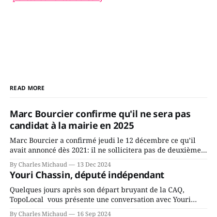
READ MORE
Marc Bourcier confirme qu'il ne sera pas
candidat à la mairie en 2025
Marc Bourcier a confirmé jeudi le 12 décembre ce qu’il
avait annoncé dès 2021: il ne sollicitera pas de deuxième
mandat à titre de maire de Saint-Jérôme. Bourcier en a
By Charles Michaud
13 Dec 2024
fait l’annonce en s’adressant aux employés de la ville,
Youri Chassin, député indépendant
rassemblés en soirée pour leur traditionnel souper
Quelques jours après son départ bruyant de la CAQ,
TopoLocal vous présente une conversation avec Youri
Chassin. Nous avons causé de sa décision. Y songeait-il
By Charles Michaud
16 Sep 2024