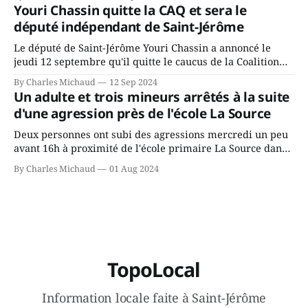
depuis longtemps? Sera-t-il candidat indépendant dans 2
Youri Chassin quitte la CAQ et sera le
ans? Joindrait-il un autre parti, par exemple les
député indépendant de Saint-Jérôme
conservateurs d’Éric Duhaime? Que lui
Le député de Saint-Jérôme Youri Chassin a annoncé le
jeudi 12 septembre qu'il quitte le caucus de la Coalition
Avenir Québec de François Legault parce qu'il est déçu du
By Charles Michaud
12 Sep 2024
gouvernement de la CAQ, surtout de son incapacité, qu'il
Un adulte et trois mineurs arrêtés à la suite
juge chronique, à offrir des
d'une agression près de l'école La Source
Deux personnes ont subi des agressions mercredi un peu
avant 16h à proximité de l'école primaire La Source dans
le secteur Bellefeuille de Saint-Jérôme. L'une de deux
By Charles Michaud
01 Aug 2024
victimes aurait été écrasée sous un véhicule et aspergée
de poivre de cayenne alors que la seconde, non
TopoLocal
Information locale faite à Saint-Jérôme