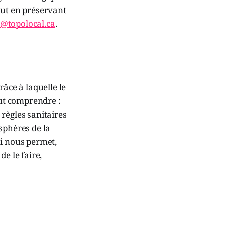
out en préservant
s@topolocal.ca
.
râce à laquelle le
aut comprendre :
 règles sanitaires
sphères de la
ui nous permet,
e le faire,