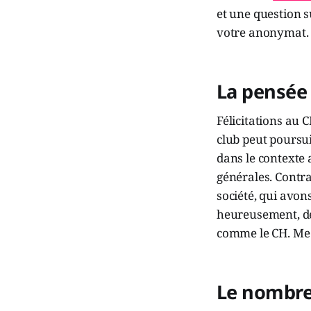
et une question s
votre anonymat. 
La pensée
Félicitations au 
club peut poursui
dans le contexte a
générales. Contra
société, qui avon
heureusement, de 
comme le CH. Me s
Le nombre 