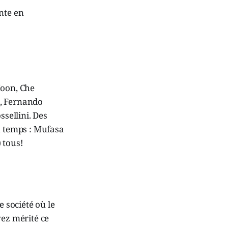
nte en
Moon, Che
k, Fernando
ssellini. Des
u temps : Mufasa
 tous!
 société où le
vez mérité ce