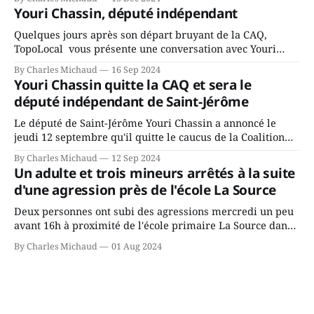
fait l’annonce en s’adressant aux employés de la ville,
Youri Chassin, député indépendant
rassemblés en soirée pour leur traditionnel souper
Quelques jours après son départ bruyant de la CAQ,
TopoLocal vous présente une conversation avec Youri
Chassin. Nous avons causé de sa décision. Y songeait-il
By Charles Michaud
16 Sep 2024
depuis longtemps? Sera-t-il candidat indépendant dans 2
Youri Chassin quitte la CAQ et sera le
ans? Joindrait-il un autre parti, par exemple les
député indépendant de Saint-Jérôme
conservateurs d’Éric Duhaime? Que lui
Le député de Saint-Jérôme Youri Chassin a annoncé le
jeudi 12 septembre qu'il quitte le caucus de la Coalition
Avenir Québec de François Legault parce qu'il est déçu du
By Charles Michaud
12 Sep 2024
gouvernement de la CAQ, surtout de son incapacité, qu'il
Un adulte et trois mineurs arrêtés à la suite
juge chronique, à offrir des
d'une agression près de l'école La Source
Deux personnes ont subi des agressions mercredi un peu
avant 16h à proximité de l'école primaire La Source dans
le secteur Bellefeuille de Saint-Jérôme. L'une de deux
By Charles Michaud
01 Aug 2024
victimes aurait été écrasée sous un véhicule et aspergée
de poivre de cayenne alors que la seconde, non