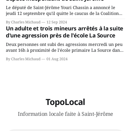
Le député de Saint-Jérôme Youri Chassin a annoncé le
jeudi 12 septembre qu'il quitte le caucus de la Coalition
Avenir Québec de François Legault parce qu'il est déçu du
By Charles Michaud
12 Sep 2024
gouvernement de la CAQ, surtout de son incapacité, qu'il
Un adulte et trois mineurs arrêtés à la suite
juge chronique, à offrir des
d'une agression près de l'école La Source
Deux personnes ont subi des agressions mercredi un peu
avant 16h à proximité de l'école primaire La Source dans
le secteur Bellefeuille de Saint-Jérôme. L'une de deux
By Charles Michaud
01 Aug 2024
victimes aurait été écrasée sous un véhicule et aspergée
de poivre de cayenne alors que la seconde, non
TopoLocal
Information locale faite à Saint-Jérôme