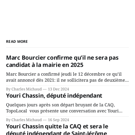
READ MORE
Marc Bourcier confirme qu'il ne sera pas
candidat à la mairie en 2025
Marc Bourcier a confirmé jeudi le 12 décembre ce qu’il
avait annoncé dès 2021: il ne sollicitera pas de deuxième
mandat à titre de maire de Saint-Jérôme. Bourcier en a
By Charles Michaud
13 Dec 2024
fait l’annonce en s’adressant aux employés de la ville,
Youri Chassin, député indépendant
rassemblés en soirée pour leur traditionnel souper
Quelques jours après son départ bruyant de la CAQ,
TopoLocal vous présente une conversation avec Youri
Chassin. Nous avons causé de sa décision. Y songeait-il
By Charles Michaud
16 Sep 2024
depuis longtemps? Sera-t-il candidat indépendant dans 2
Youri Chassin quitte la CAQ et sera le
ans? Joindrait-il un autre parti, par exemple les
député indépendant de Saint-Jérôme
conservateurs d’Éric Duhaime? Que lui