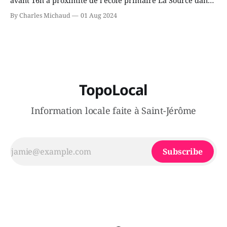
avant 16h à proximité de l'école primaire La Source dans
le secteur Bellefeuille de Saint-Jérôme. L'une de deux
By Charles Michaud
01 Aug 2024
victimes aurait été écrasée sous un véhicule et aspergée
de poivre de cayenne alors que la seconde, non
TopoLocal
Information locale faite à Saint-Jérôme
Subscribe