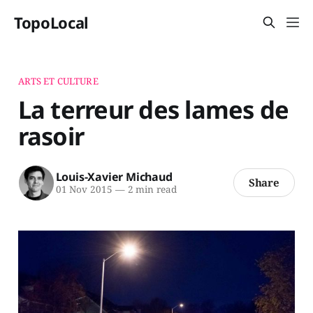
TopoLocal
ARTS ET CULTURE
La terreur des lames de
rasoir
Louis-Xavier Michaud
Share
01 Nov 2015
—
2 min read