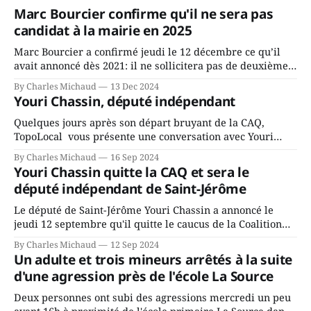
Marc Bourcier confirme qu'il ne sera pas
candidat à la mairie en 2025
Marc Bourcier a confirmé jeudi le 12 décembre ce qu’il
avait annoncé dès 2021: il ne sollicitera pas de deuxième
mandat à titre de maire de Saint-Jérôme. Bourcier en a
By Charles Michaud
13 Dec 2024
fait l’annonce en s’adressant aux employés de la ville,
Youri Chassin, député indépendant
rassemblés en soirée pour leur traditionnel souper
Quelques jours après son départ bruyant de la CAQ,
TopoLocal vous présente une conversation avec Youri
Chassin. Nous avons causé de sa décision. Y songeait-il
By Charles Michaud
16 Sep 2024
depuis longtemps? Sera-t-il candidat indépendant dans 2
Youri Chassin quitte la CAQ et sera le
ans? Joindrait-il un autre parti, par exemple les
député indépendant de Saint-Jérôme
conservateurs d’Éric Duhaime? Que lui
Le député de Saint-Jérôme Youri Chassin a annoncé le
jeudi 12 septembre qu'il quitte le caucus de la Coalition
Avenir Québec de François Legault parce qu'il est déçu du
By Charles Michaud
12 Sep 2024
gouvernement de la CAQ, surtout de son incapacité, qu'il
Un adulte et trois mineurs arrêtés à la suite
juge chronique, à offrir des
d'une agression près de l'école La Source
Deux personnes ont subi des agressions mercredi un peu