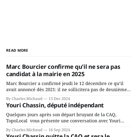
READ MORE
Marc Bourcier confirme qu'il ne sera pas
candidat à la mairie en 2025
Marc Bourcier a confirmé jeudi le 12 décembre ce qu’il
avait annoncé dès 2021: il ne sollicitera pas de deuxième
mandat à titre de maire de Saint-Jérôme. Bourcier en a
By Charles Michaud
13 Dec 2024
fait l’annonce en s’adressant aux employés de la ville,
Youri Chassin, député indépendant
rassemblés en soirée pour leur traditionnel souper
Quelques jours après son départ bruyant de la CAQ,
TopoLocal vous présente une conversation avec Youri
Chassin. Nous avons causé de sa décision. Y songeait-il
By Charles Michaud
16 Sep 2024
depuis longtemps? Sera-t-il candidat indépendant dans 2
Youri Chassin quitte la CAQ et sera le