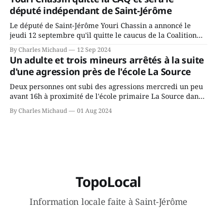
ans? Joindrait-il un autre parti, par exemple les
député indépendant de Saint-Jérôme
conservateurs d’Éric Duhaime? Que lui
Le député de Saint-Jérôme Youri Chassin a annoncé le
jeudi 12 septembre qu'il quitte le caucus de la Coalition
Avenir Québec de François Legault parce qu'il est déçu du
By Charles Michaud
12 Sep 2024
gouvernement de la CAQ, surtout de son incapacité, qu'il
Un adulte et trois mineurs arrêtés à la suite
juge chronique, à offrir des
d'une agression près de l'école La Source
Deux personnes ont subi des agressions mercredi un peu
avant 16h à proximité de l'école primaire La Source dans
le secteur Bellefeuille de Saint-Jérôme. L'une de deux
By Charles Michaud
01 Aug 2024
victimes aurait été écrasée sous un véhicule et aspergée
de poivre de cayenne alors que la seconde, non
TopoLocal
Information locale faite à Saint-Jérôme