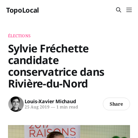
TopoLocal
ÉLECTIONS
Sylvie Fréchette
candidate
conservatrice dans
Rivière-du-Nord
Louis-Xavier Michaud
Share
25 Aug 2019
—
1 min read