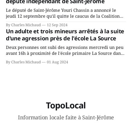
député indépendant de Saint-Jérôme
conservateurs d’Éric Duhaime? Que lui
Le député de Saint-Jérôme Youri Chassin a annoncé le
jeudi 12 septembre qu'il quitte le caucus de la Coalition
Avenir Québec de François Legault parce qu'il est déçu du
By Charles Michaud
12 Sep 2024
gouvernement de la CAQ, surtout de son incapacité, qu'il
Un adulte et trois mineurs arrêtés à la suite
juge chronique, à offrir des
d'une agression près de l'école La Source
Deux personnes ont subi des agressions mercredi un peu
avant 16h à proximité de l'école primaire La Source dans
le secteur Bellefeuille de Saint-Jérôme. L'une de deux
By Charles Michaud
01 Aug 2024
victimes aurait été écrasée sous un véhicule et aspergée
de poivre de cayenne alors que la seconde, non
TopoLocal
Information locale faite à Saint-Jérôme