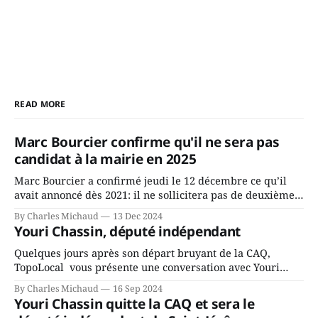
READ MORE
Marc Bourcier confirme qu'il ne sera pas
candidat à la mairie en 2025
Marc Bourcier a confirmé jeudi le 12 décembre ce qu’il
avait annoncé dès 2021: il ne sollicitera pas de deuxième
mandat à titre de maire de Saint-Jérôme. Bourcier en a
By Charles Michaud
13 Dec 2024
fait l’annonce en s’adressant aux employés de la ville,
Youri Chassin, député indépendant
rassemblés en soirée pour leur traditionnel souper
Quelques jours après son départ bruyant de la CAQ,
TopoLocal vous présente une conversation avec Youri
Chassin. Nous avons causé de sa décision. Y songeait-il
By Charles Michaud
16 Sep 2024
depuis longtemps? Sera-t-il candidat indépendant dans 2
Youri Chassin quitte la CAQ et sera le
ans? Joindrait-il un autre parti, par exemple les