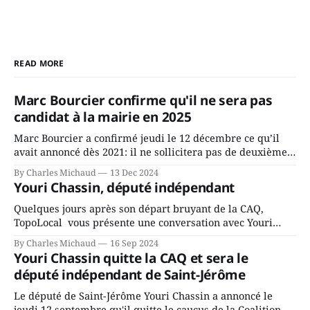
READ MORE
Marc Bourcier confirme qu'il ne sera pas
candidat à la mairie en 2025
Marc Bourcier a confirmé jeudi le 12 décembre ce qu’il
avait annoncé dès 2021: il ne sollicitera pas de deuxième
mandat à titre de maire de Saint-Jérôme. Bourcier en a
By Charles Michaud
13 Dec 2024
fait l’annonce en s’adressant aux employés de la ville,
Youri Chassin, député indépendant
rassemblés en soirée pour leur traditionnel souper
Quelques jours après son départ bruyant de la CAQ,
TopoLocal vous présente une conversation avec Youri
Chassin. Nous avons causé de sa décision. Y songeait-il
By Charles Michaud
16 Sep 2024
depuis longtemps? Sera-t-il candidat indépendant dans 2
Youri Chassin quitte la CAQ et sera le
ans? Joindrait-il un autre parti, par exemple les
député indépendant de Saint-Jérôme
conservateurs d’Éric Duhaime? Que lui
Le député de Saint-Jérôme Youri Chassin a annoncé le
jeudi 12 septembre qu'il quitte le caucus de la Coalition