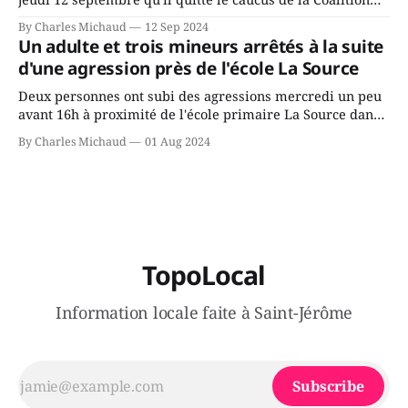
Avenir Québec de François Legault parce qu'il est déçu du
By Charles Michaud
12 Sep 2024
gouvernement de la CAQ, surtout de son incapacité, qu'il
Un adulte et trois mineurs arrêtés à la suite
juge chronique, à offrir des
d'une agression près de l'école La Source
Deux personnes ont subi des agressions mercredi un peu
avant 16h à proximité de l'école primaire La Source dans
le secteur Bellefeuille de Saint-Jérôme. L'une de deux
By Charles Michaud
01 Aug 2024
victimes aurait été écrasée sous un véhicule et aspergée
de poivre de cayenne alors que la seconde, non
TopoLocal
Information locale faite à Saint-Jérôme
Subscribe