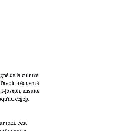
égné de la culture
 d’avoir fréquenté
int-Joseph, ensuite
usqu’au cégep.
»
ur moi, c’est
jérômiennes,