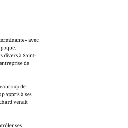
déterminante» avec
époque,
 divers à Saint-
entreprise de
 beaucoup de
up appris à ses
uchard venait
trôler ses