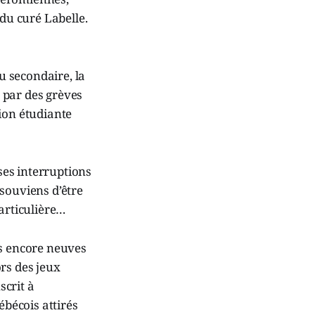
 du curé Labelle.
u secondaire, la
 par des grèves
ion étudiante
ses interruptions
souviens d’être
particulière…
es encore neuves
ors des jeux
scrit à
ébécois attirés