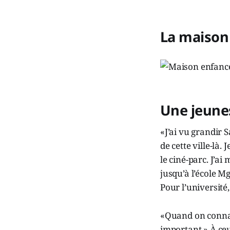
La maison
Une jeune
«J’ai vu grandir S
de cette ville-là.
le ciné-parc. J’ai
jusqu’à l’école M
Pour l’université
«Quand on connait 
important.» À ce