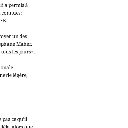
ui a permis à
n connues:
e K.
ôtoyer un des
téphane Maher.
tous les jours».
ionale
nerie légère,
pas ce qu’il
llèle, alors que