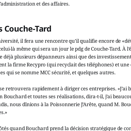
’administration et des affaires.
s Couche-Tard
université, il fera une rencontre qu’il qualifie encore de «
elui-là même qui sera un jour le pdg de Couche-Tard. À l’
 déjà plusieurs dépanneurs ainsi que des investissements
 la firme Recypro (qui recyclait des téléphones) et une 
es qui se nomme MCC sécurité, et quelques autres.
e retrouvera rapidement à diriger ces entreprises. «J’ai
 Bouchard et toutes ses réalisations, dira-t-il, j’ai beauco
eudis, nous dînions à la Poissonnerie J’Arête, quand M. Bo
es.»
ôtés quand Bouchard prend la décision stratégique de con