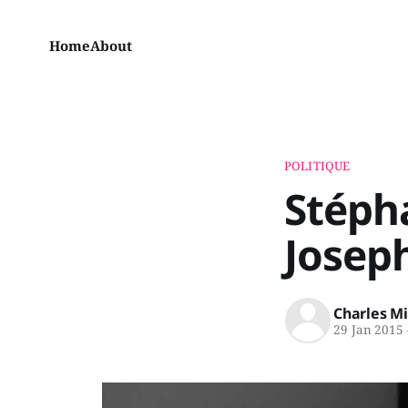
Home
About
POLITIQUE
Stépha
Joseph
Charles M
29 Jan 2015