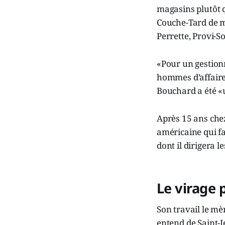
magasins plutôt q
Couche-Tard de m
Perrette, Provi-So
«Pour un gestionn
hommes d’affaire
Bouchard a été «u
Après 15 ans che
américaine qui fa
dont il dirigera 
Le virage 
Son travail le mè
entend de Saint-J