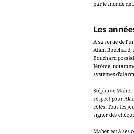
par le monde de l
Les année
À sa sortie de l’
Alain Bouchard, c
Bouchard possède
Jérôme, notamment
systèmes d’alarm
Stéphane Maher s
respect pour Alain
côtés. Tous les j
signer des chèqu
Maher est à ses c