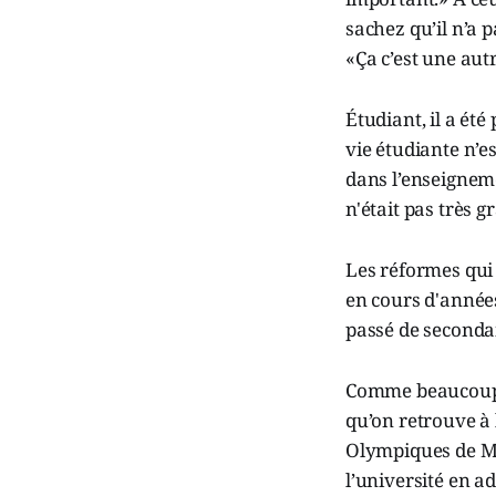
sachez qu’il n’a 
«Ça c’est une autr
Étudiant, il a ét
vie étudiante n’
dans l’enseigneme
n'était pas très g
Les réformes qui
en cours d'années
passé de secondai
Comme beaucoup de
qu’on retrouve à l
Olympiques de Mont
l’université en a