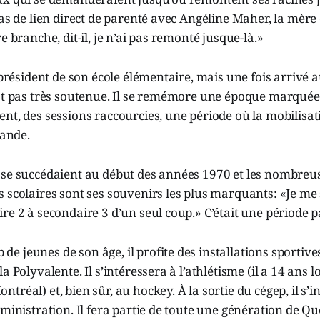
pas de lien direct de parenté avec Angéline Maher, la mère
e branche, dit-il, je n’ai pas remonté jusque-là.»
é président de son école élémentaire, mais une fois arrivé a
est pas très soutenue. Il se remémore une époque marquée
nt, des sessions raccourcies, une période où la mobilisat
rande.
 se succédaient au début des années 1970 et les nombreu
 scolaires sont ses souvenirs les plus marquants: «Je me 
re 2 à secondaire 3 d’un seul coup.» C’était une période 
 jeunes de son âge, il profite des installations sportiv
a Polyvalente. Il s’intéressera à l’athlétisme (il a 14 ans l
réal) et, bien sûr, au hockey. À la sortie du cégep, il s’in
dministration. Il fera partie de toute une génération de Qu