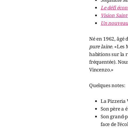
Le défi éco
Vision Sain
Un nouveau 
Né en 1962, âgé 
pure laine
. «Les
habitions sur la r
fréquentée). Nous
Vincenzo.»
Quelques notes:
La Pizzeria 
Son père a 
Son grand-pè
face de l’éco