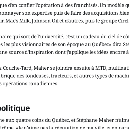
ue d’en confier l’opération à des franchisés. Un modèle q
onnayer son expertise puis de faire des acquisitions bie
ir, Mac’s Milk, Johnson Oil et d’autres, puis le groupe Circl
aire qui sort de l’université, c’est un cadeau du ciel de c
s les plus visionnaires de son époque au Québec» dira S
ne source d’inspiration dont j’applique les idées encore à 
z Couche-Tard, Maher se joindra ensuite à MTD, multinat
brique des tondeuses, tracteurs, et autres types de machi
les opérations canadiennes.
politique
ne aux quatre coins du Québec, et Stéphane Maher n’aime 
érôme. «Je n’aime pas la réputation de ma ville, et en para