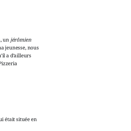
n, un
jérômien
ma jeunesse, nous
il a d’ailleurs
Pizzeria
 était située en