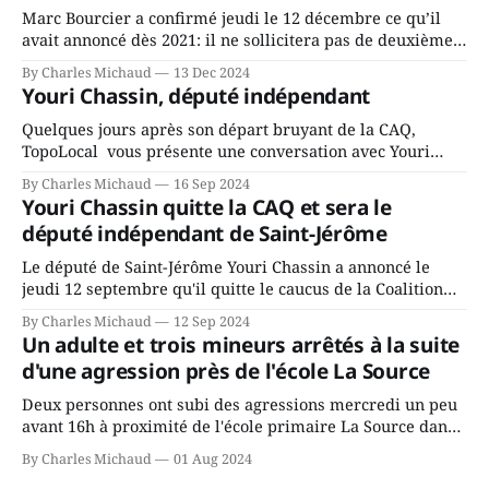
Marc Bourcier a confirmé jeudi le 12 décembre ce qu’il
avait annoncé dès 2021: il ne sollicitera pas de deuxième
mandat à titre de maire de Saint-Jérôme. Bourcier en a
By Charles Michaud
13 Dec 2024
fait l’annonce en s’adressant aux employés de la ville,
Youri Chassin, député indépendant
rassemblés en soirée pour leur traditionnel souper
Quelques jours après son départ bruyant de la CAQ,
TopoLocal vous présente une conversation avec Youri
Chassin. Nous avons causé de sa décision. Y songeait-il
By Charles Michaud
16 Sep 2024
depuis longtemps? Sera-t-il candidat indépendant dans 2
Youri Chassin quitte la CAQ et sera le
ans? Joindrait-il un autre parti, par exemple les
député indépendant de Saint-Jérôme
conservateurs d’Éric Duhaime? Que lui
Le député de Saint-Jérôme Youri Chassin a annoncé le
jeudi 12 septembre qu'il quitte le caucus de la Coalition
Avenir Québec de François Legault parce qu'il est déçu du
By Charles Michaud
12 Sep 2024
gouvernement de la CAQ, surtout de son incapacité, qu'il
Un adulte et trois mineurs arrêtés à la suite
juge chronique, à offrir des
d'une agression près de l'école La Source
Deux personnes ont subi des agressions mercredi un peu
avant 16h à proximité de l'école primaire La Source dans
le secteur Bellefeuille de Saint-Jérôme. L'une de deux
By Charles Michaud
01 Aug 2024
victimes aurait été écrasée sous un véhicule et aspergée