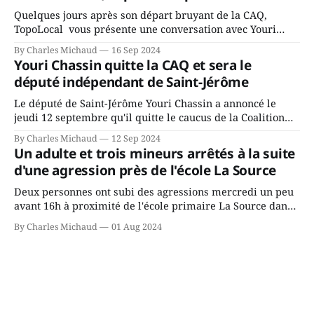
Quelques jours après son départ bruyant de la CAQ,
TopoLocal vous présente une conversation avec Youri
Chassin. Nous avons causé de sa décision. Y songeait-il
By Charles Michaud
16 Sep 2024
depuis longtemps? Sera-t-il candidat indépendant dans 2
Youri Chassin quitte la CAQ et sera le
ans? Joindrait-il un autre parti, par exemple les
député indépendant de Saint-Jérôme
conservateurs d’Éric Duhaime? Que lui
Le député de Saint-Jérôme Youri Chassin a annoncé le
jeudi 12 septembre qu'il quitte le caucus de la Coalition
Avenir Québec de François Legault parce qu'il est déçu du
By Charles Michaud
12 Sep 2024
gouvernement de la CAQ, surtout de son incapacité, qu'il
Un adulte et trois mineurs arrêtés à la suite
juge chronique, à offrir des
d'une agression près de l'école La Source
Deux personnes ont subi des agressions mercredi un peu
avant 16h à proximité de l'école primaire La Source dans
le secteur Bellefeuille de Saint-Jérôme. L'une de deux
By Charles Michaud
01 Aug 2024
victimes aurait été écrasée sous un véhicule et aspergée
de poivre de cayenne alors que la seconde, non