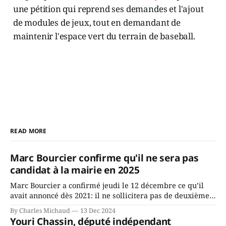
une pétition qui reprend ses demandes et l'ajout
de modules de jeux, tout en demandant de
maintenir l'espace vert du terrain de baseball.
READ MORE
Marc Bourcier confirme qu'il ne sera pas
candidat à la mairie en 2025
Marc Bourcier a confirmé jeudi le 12 décembre ce qu’il
avait annoncé dès 2021: il ne sollicitera pas de deuxième
mandat à titre de maire de Saint-Jérôme. Bourcier en a
By Charles Michaud
13 Dec 2024
fait l’annonce en s’adressant aux employés de la ville,
Youri Chassin, député indépendant
rassemblés en soirée pour leur traditionnel souper