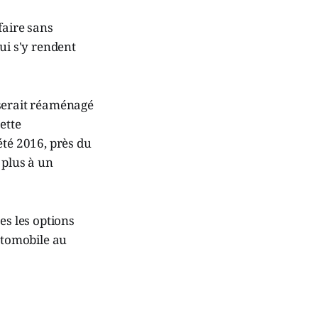
faire sans
i s'y rendent
 serait réaménagé
ette
été 2016, près du
 plus à un
es les options
utomobile au