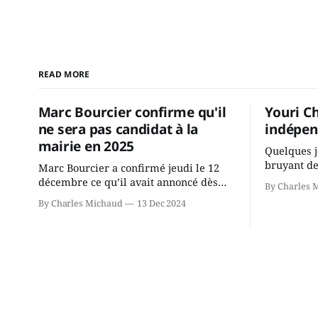
READ MORE
Marc Bourcier confirme qu'il
Youri C
ne sera pas candidat à la
indépen
mairie en 2025
Quelques j
bruyant de
Marc Bourcier a confirmé jeudi le 12
présente u
décembre ce qu’il avait annoncé dès
By Charles 
Chassin. N
2021: il ne sollicitera pas de deuxième
By Charles Michaud
13 Dec 2024
décision. Y
mandat à titre de maire de Saint-
longtemps?
Jérôme. Bourcier en a fait l’annonce en
indépendan
s’adressant aux employés de la ville,
autre part
rassemblés en soirée pour leur
conservate
traditionnel souper