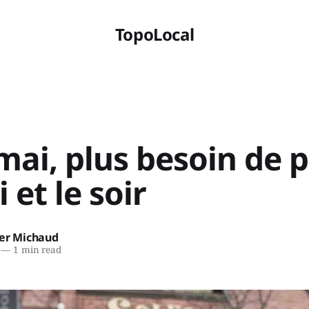
TopoLocal
mai, plus besoin de 
 et le soir
ier Michaud
—
1 min read