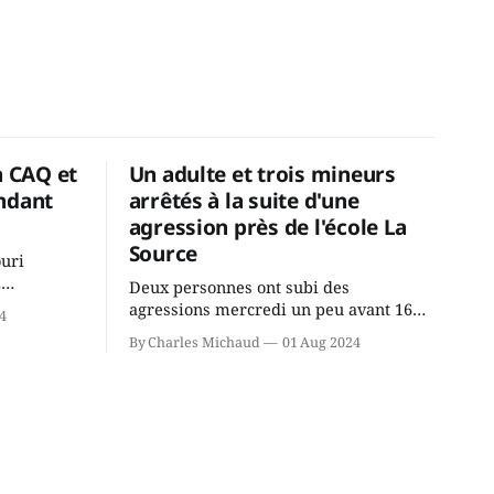
a CAQ et
Un adulte et trois mineurs
ndant
arrêtés à la suite d'une
agression près de l'école La
Source
ouri
2
Deux personnes ont subi des
cus de la
agressions mercredi un peu avant 16h
4
rançois
à proximité de l'école primaire La
By Charles Michaud
01 Aug 2024
du
Source dans le secteur Bellefeuille de
tout de
Saint-Jérôme. L'une de deux victimes
onique, à
aurait été écrasée sous un véhicule et
aspergée de poivre de cayenne alors
que la seconde, non