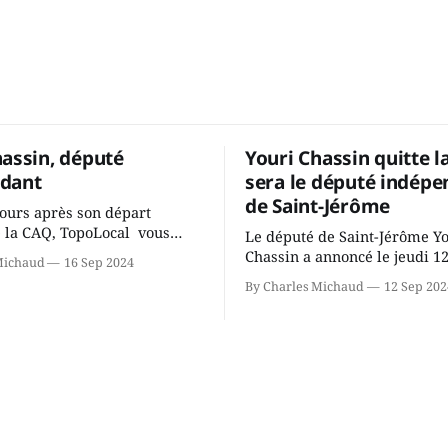
hassin, député
Youri Chassin quitte l
dant
sera le député indépe
de Saint-Jérôme
ours après son départ
 la CAQ, TopoLocal vous
Le député de Saint-Jérôme Y
ne conversation avec Youri
Chassin a annoncé le jeudi 1
Michaud
16 Sep 2024
ous avons causé de sa
septembre qu'il quitte le cau
By Charles Michaud
12 Sep 202
 songeait-il depuis
Coalition Avenir Québec de F
 Sera-t-il candidat
Legault parce qu'il est déçu 
t dans 2 ans? Joindrait-il un
gouvernement de la CAQ, sur
i, par exemple les
son incapacité, qu'il juge chr
urs d’Éric Duhaime? Que lui
offrir des