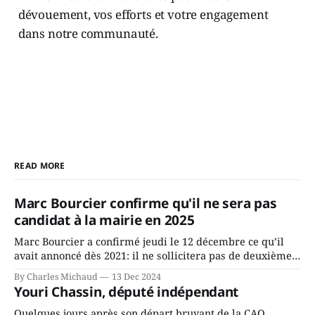
dévouement, vos efforts et votre engagement
dans notre communauté.
READ MORE
Marc Bourcier confirme qu'il ne sera pas
candidat à la mairie en 2025
Marc Bourcier a confirmé jeudi le 12 décembre ce qu’il
avait annoncé dès 2021: il ne sollicitera pas de deuxième
mandat à titre de maire de Saint-Jérôme. Bourcier en a
By Charles Michaud
13 Dec 2024
fait l’annonce en s’adressant aux employés de la ville,
Youri Chassin, député indépendant
rassemblés en soirée pour leur traditionnel souper
Quelques jours après son départ bruyant de la CAQ,