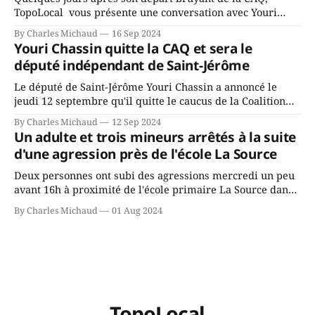
TopoLocal vous présente une conversation avec Youri
Chassin. Nous avons causé de sa décision. Y songeait-il
By Charles Michaud
16 Sep 2024
depuis longtemps? Sera-t-il candidat indépendant dans 2
Youri Chassin quitte la CAQ et sera le
ans? Joindrait-il un autre parti, par exemple les
député indépendant de Saint-Jérôme
conservateurs d’Éric Duhaime? Que lui
Le député de Saint-Jérôme Youri Chassin a annoncé le
jeudi 12 septembre qu'il quitte le caucus de la Coalition
Avenir Québec de François Legault parce qu'il est déçu du
By Charles Michaud
12 Sep 2024
gouvernement de la CAQ, surtout de son incapacité, qu'il
Un adulte et trois mineurs arrêtés à la suite
juge chronique, à offrir des
d'une agression près de l'école La Source
Deux personnes ont subi des agressions mercredi un peu
avant 16h à proximité de l'école primaire La Source dans
le secteur Bellefeuille de Saint-Jérôme. L'une de deux
By Charles Michaud
01 Aug 2024
victimes aurait été écrasée sous un véhicule et aspergée
de poivre de cayenne alors que la seconde, non
TopoLocal