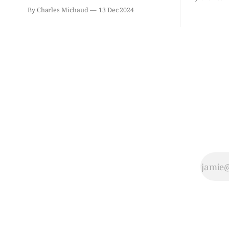
Chassin. N
2021: il ne sollicitera pas de deuxième
By Charles Michaud
13 Dec 2024
décision. Y
mandat à titre de maire de Saint-
longtemps?
Jérôme. Bourcier en a fait l’annonce en
indépendan
s’adressant aux employés de la ville,
autre part
rassemblés en soirée pour leur
conservate
traditionnel souper