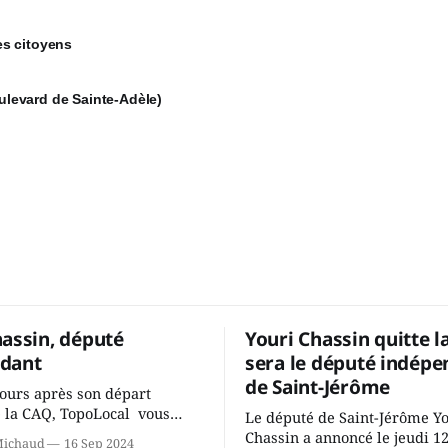
 citoyens
d de Sainte-Adèle)
hassin, député
Youri Chassin quitte l
dant
sera le député indépe
de Saint-Jérôme
ours après son départ
 la CAQ, TopoLocal vous
Le député de Saint-Jérôme Y
ne conversation avec Youri
Chassin a annoncé le jeudi 1
Michaud
16 Sep 2024