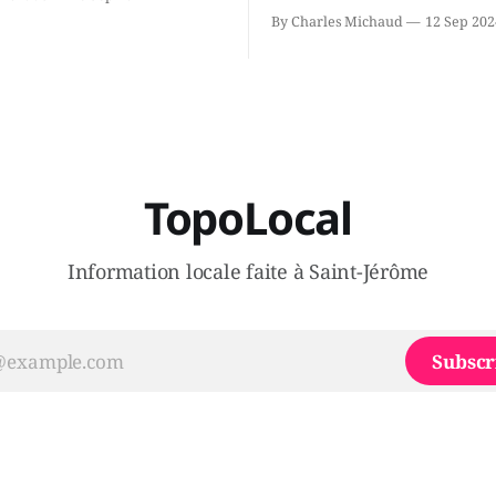
ous avons causé de sa
septembre qu'il quitte le cau
By Charles Michaud
12 Sep 202
 songeait-il depuis
Coalition Avenir Québec de F
 Sera-t-il candidat
Legault parce qu'il est déçu 
t dans 2 ans? Joindrait-il un
gouvernement de la CAQ, sur
i, par exemple les
son incapacité, qu'il juge chr
urs d’Éric Duhaime? Que lui
offrir des
TopoLocal
Information locale faite à Saint-Jérôme
Subscr