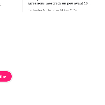
cus de la
agressions mercredi un peu avant 16h
4
rançois
à proximité de l'école primaire La
By Charles Michaud
01 Aug 2024
du
Source dans le secteur Bellefeuille de
tout de
Saint-Jérôme. L'une de deux victimes
onique, à
aurait été écrasée sous un véhicule et
aspergée de poivre de cayenne alors
que la seconde, non
ibe