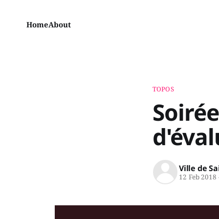
Home
About
TOPOS
Soirée
d'éval
Ville de S
12 Feb 2018