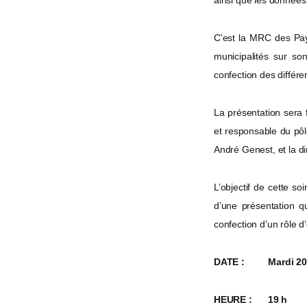
ainsi que les données 
C'est la MRC des Pays
municipalités sur so
confection des différe
La présentation sera
et responsable du pôl
André Genest, et la di
L’objectif de cette so
d’une présentation q
confection d’un rôle d
DATE : Mardi 20 f
HEURE : 19 h