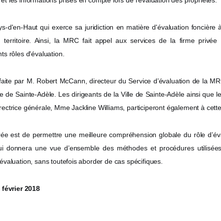
et les informations prises en compte lors de l’évaluation des propriétés.
-d'en-Haut qui exerce sa juridiction en matière d'évaluation foncière à
n territoire. Ainsi, la MRC fait appel aux services de la firme privée
nts rôles d'évaluation.
 faite par M. Robert McCann, directeur du Service d’évaluation de la M
e de Sainte-Adèle. Les dirigeants de la Ville de Sainte-Adèle ainsi que l
rectrice générale, Mme Jackline Williams, participeront également à cett
irée est de permettre une meilleure compréhension globale du rôle d’évalu
ui donnera une vue d’ensemble des méthodes et procédures utilisée
’évaluation, sans toutefois aborder de cas spécifiques.
évrier 2018