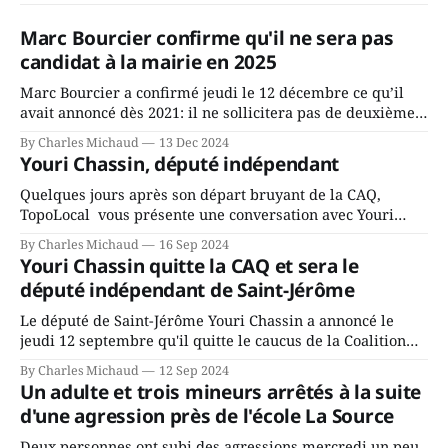
Marc Bourcier confirme qu'il ne sera pas
candidat à la mairie en 2025
Marc Bourcier a confirmé jeudi le 12 décembre ce qu’il
avait annoncé dès 2021: il ne sollicitera pas de deuxième
mandat à titre de maire de Saint-Jérôme. Bourcier en a
By Charles Michaud
13 Dec 2024
fait l’annonce en s’adressant aux employés de la ville,
Youri Chassin, député indépendant
rassemblés en soirée pour leur traditionnel souper
Quelques jours après son départ bruyant de la CAQ,
TopoLocal vous présente une conversation avec Youri
Chassin. Nous avons causé de sa décision. Y songeait-il
By Charles Michaud
16 Sep 2024
depuis longtemps? Sera-t-il candidat indépendant dans 2
Youri Chassin quitte la CAQ et sera le
ans? Joindrait-il un autre parti, par exemple les
député indépendant de Saint-Jérôme
conservateurs d’Éric Duhaime? Que lui
Le député de Saint-Jérôme Youri Chassin a annoncé le
jeudi 12 septembre qu'il quitte le caucus de la Coalition
Avenir Québec de François Legault parce qu'il est déçu du
By Charles Michaud
12 Sep 2024
gouvernement de la CAQ, surtout de son incapacité, qu'il
Un adulte et trois mineurs arrêtés à la suite
juge chronique, à offrir des
d'une agression près de l'école La Source
Deux personnes ont subi des agressions mercredi un peu