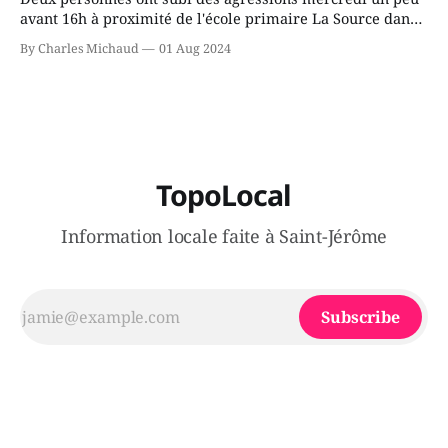
avant 16h à proximité de l'école primaire La Source dans
le secteur Bellefeuille de Saint-Jérôme. L'une de deux
By Charles Michaud
01 Aug 2024
victimes aurait été écrasée sous un véhicule et aspergée
de poivre de cayenne alors que la seconde, non
TopoLocal
Information locale faite à Saint-Jérôme
Subscribe