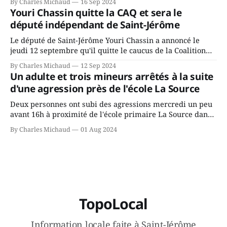
By Charles Michaud
16 Sep 2024
depuis longtemps? Sera-t-il candidat indépendant dans 2
Youri Chassin quitte la CAQ et sera le
ans? Joindrait-il un autre parti, par exemple les
député indépendant de Saint-Jérôme
conservateurs d’Éric Duhaime? Que lui
Le député de Saint-Jérôme Youri Chassin a annoncé le
jeudi 12 septembre qu'il quitte le caucus de la Coalition
Avenir Québec de François Legault parce qu'il est déçu du
By Charles Michaud
12 Sep 2024
gouvernement de la CAQ, surtout de son incapacité, qu'il
Un adulte et trois mineurs arrêtés à la suite
juge chronique, à offrir des
d'une agression près de l'école La Source
Deux personnes ont subi des agressions mercredi un peu
avant 16h à proximité de l'école primaire La Source dans
le secteur Bellefeuille de Saint-Jérôme. L'une de deux
By Charles Michaud
01 Aug 2024
victimes aurait été écrasée sous un véhicule et aspergée
de poivre de cayenne alors que la seconde, non
TopoLocal
Information locale faite à Saint-Jérôme