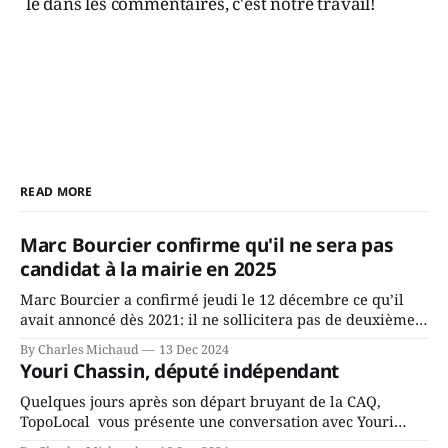
le dans les commentaires, c'est notre travail!
READ MORE
Marc Bourcier confirme qu'il ne sera pas
candidat à la mairie en 2025
Marc Bourcier a confirmé jeudi le 12 décembre ce qu’il
avait annoncé dès 2021: il ne sollicitera pas de deuxième
mandat à titre de maire de Saint-Jérôme. Bourcier en a
By Charles Michaud
13 Dec 2024
fait l’annonce en s’adressant aux employés de la ville,
Youri Chassin, député indépendant
rassemblés en soirée pour leur traditionnel souper
Quelques jours après son départ bruyant de la CAQ,
TopoLocal vous présente une conversation avec Youri
Chassin. Nous avons causé de sa décision. Y songeait-il