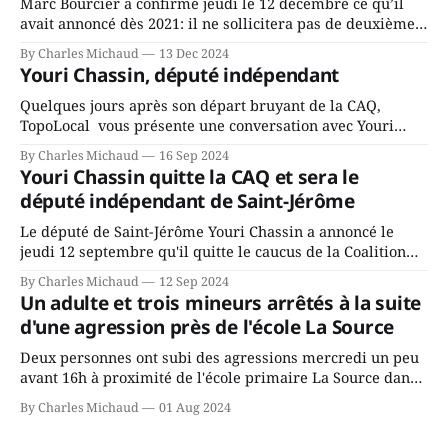
Marc Bourcier a confirmé jeudi le 12 décembre ce qu’il
avait annoncé dès 2021: il ne sollicitera pas de deuxième
mandat à titre de maire de Saint-Jérôme. Bourcier en a
By Charles Michaud
13 Dec 2024
fait l’annonce en s’adressant aux employés de la ville,
Youri Chassin, député indépendant
rassemblés en soirée pour leur traditionnel souper
Quelques jours après son départ bruyant de la CAQ,
TopoLocal vous présente une conversation avec Youri
Chassin. Nous avons causé de sa décision. Y songeait-il
By Charles Michaud
16 Sep 2024
depuis longtemps? Sera-t-il candidat indépendant dans 2
Youri Chassin quitte la CAQ et sera le
ans? Joindrait-il un autre parti, par exemple les
député indépendant de Saint-Jérôme
conservateurs d’Éric Duhaime? Que lui
Le député de Saint-Jérôme Youri Chassin a annoncé le
jeudi 12 septembre qu'il quitte le caucus de la Coalition
Avenir Québec de François Legault parce qu'il est déçu du
By Charles Michaud
12 Sep 2024
gouvernement de la CAQ, surtout de son incapacité, qu'il
Un adulte et trois mineurs arrêtés à la suite
juge chronique, à offrir des
d'une agression près de l'école La Source
Deux personnes ont subi des agressions mercredi un peu
avant 16h à proximité de l'école primaire La Source dans
le secteur Bellefeuille de Saint-Jérôme. L'une de deux
By Charles Michaud
01 Aug 2024
victimes aurait été écrasée sous un véhicule et aspergée
de poivre de cayenne alors que la seconde, non