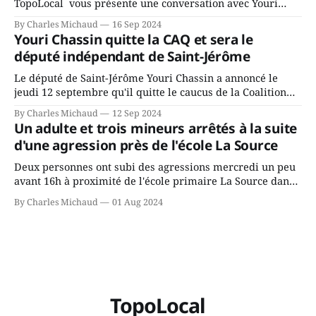
TopoLocal vous présente une conversation avec Youri
Chassin. Nous avons causé de sa décision. Y songeait-il
By Charles Michaud
16 Sep 2024
depuis longtemps? Sera-t-il candidat indépendant dans 2
Youri Chassin quitte la CAQ et sera le
ans? Joindrait-il un autre parti, par exemple les
député indépendant de Saint-Jérôme
conservateurs d’Éric Duhaime? Que lui
Le député de Saint-Jérôme Youri Chassin a annoncé le
jeudi 12 septembre qu'il quitte le caucus de la Coalition
Avenir Québec de François Legault parce qu'il est déçu du
By Charles Michaud
12 Sep 2024
gouvernement de la CAQ, surtout de son incapacité, qu'il
Un adulte et trois mineurs arrêtés à la suite
juge chronique, à offrir des
d'une agression près de l'école La Source
Deux personnes ont subi des agressions mercredi un peu
avant 16h à proximité de l'école primaire La Source dans
le secteur Bellefeuille de Saint-Jérôme. L'une de deux
By Charles Michaud
01 Aug 2024
victimes aurait été écrasée sous un véhicule et aspergée
de poivre de cayenne alors que la seconde, non
TopoLocal