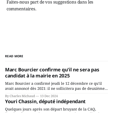
Faites-nous part de vos suggestions dans les
commentaires.
READ MORE
Marc Bourcier confirme qu'il ne sera pas
candidat à la mairie en 2025
Marc Bourcier a confirmé jeudi le 12 décembre ce qu’il
avait annoncé dès 2021: il ne sollicitera pas de deuxième
mandat à titre de maire de Saint-Jérôme. Bourcier en a
By Charles Michaud
13 Dec 2024
fait l’annonce en s’adressant aux employés de la ville,
Youri Chassin, député indépendant
rassemblés en soirée pour leur traditionnel souper
Quelques jours après son départ bruyant de la CAQ,